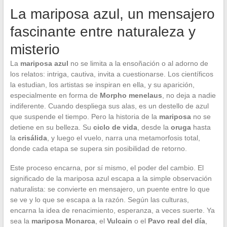
La mariposa azul, un mensajero
fascinante entre naturaleza y
misterio
La
mariposa azul
no se limita a la ensoñación o al adorno de
los relatos: intriga, cautiva, invita a cuestionarse. Los científicos
la estudian, los artistas se inspiran en ella, y su aparición,
especialmente en forma de
Morpho menelaus
, no deja a nadie
indiferente. Cuando despliega sus alas, es un destello de azul
que suspende el tiempo. Pero la historia de la
mariposa
no se
detiene en su belleza. Su
ciclo de vida
, desde la
oruga
hasta
la
crisálida
, y luego el vuelo, narra una metamorfosis total,
donde cada etapa se supera sin posibilidad de retorno.
Este proceso encarna, por sí mismo, el poder del cambio. El
significado de la mariposa azul escapa a la simple observación
naturalista: se convierte en mensajero, un puente entre lo que
se ve y lo que se escapa a la razón. Según las culturas,
encarna la idea de renacimiento, esperanza, a veces suerte. Ya
sea la
mariposa Monarca
, el
Vulcain
o el
Pavo real del día
,