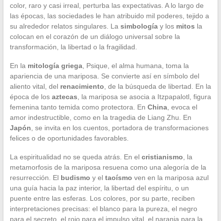
color, raro y casi irreal, perturba las expectativas. A lo largo de
las épocas, las sociedades le han atribuido mil poderes, tejido a
su alrededor relatos singulares. La
simbología
y los
mitos
la
colocan en el corazón de un diálogo universal sobre la
transformación, la libertad o la fragilidad.
En la
mitología griega
, Psique, el alma humana, toma la
apariencia de una mariposa. Se convierte así en símbolo del
aliento vital, del
renacimiento
, de la búsqueda de libertad. En la
época de los
aztecas
, la mariposa se asocia a Itzpapalotl, figura
femenina tanto temida como protectora. En
China
, evoca el
amor indestructible, como en la tragedia de Liang Zhu. En
Japón
, se invita en los cuentos, portadora de transformaciones
felices o de oportunidades favorables.
La espiritualidad no se queda atrás. En el
cristianismo
, la
metamorfosis de la mariposa resuena como una alegoría de la
resurrección. El
budismo
y el
taoísmo
ven en la mariposa azul
una guía hacia la paz interior, la libertad del espíritu, o un
puente entre las esferas. Los colores, por su parte, reciben
interpretaciones precisas: el blanco para la pureza, el negro
para el secreto, el rojo para el impulso vital, el naranja para la