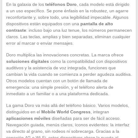
En la galaxia de los
teléfonos Doro
, cada modelo está dirigido
a un uso específico. Se pone énfasis en la robustez, un agarre
reconfortante y, sobre todo, una legibilidad impecable. Algunos
dispositivos están equipados con una
pantalla de alto
contraste
: incluso bajo una luz tenue, los números permanecen
claros. Las teclas, amplias y bien separadas, eliminan cualquier
error al marcar o enviar mensajes.
Doro multiplica las innovaciones concretas. La marca ofrece
soluciones digitales
como la compatibilidad con dispositivos
auditivos y la asistencia de voz integrada, funciones que
cambian la vida cuando se comienza a perder agudeza auditiva.
Otros modelos cuentan con un botón de llamada de
emergencia: una simple presión, y el teléfono alerta de
inmediato a un familiar o a una plataforma dedicada.
La gama Doro va más allá del teléfono básico. Varios modelos,
distinguidos en el
Mobile World Congress
, integran
aplicaciones móviles
diseñadas para ser de fácil acceso.
Navegación guiada, menús claros, íconos evidentes: la interfaz
va directo al grano, sin rodeos ni sobrecarga. Gracias a la
conexión 4G o Wi-Fi, estos dispositivos abren la puerta al