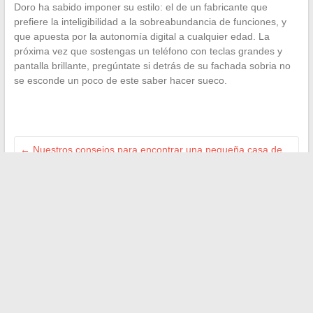
Doro ha sabido imponer su estilo: el de un fabricante que
prefiere la inteligibilidad a la sobreabundancia de funciones, y
que apuesta por la autonomía digital a cualquier edad. La
próxima vez que sostengas un teléfono con teclas grandes y
pantalla brillante, pregúntate si detrás de su fachada sobria no
se esconde un poco de este saber hacer sueco.
←
Nuestros consejos para encontrar una pequeña casa de
pescador en venta en Portugal
Mariposa azul: descubre su significado simbólico a través de
las culturas del mundo
→
Buscar