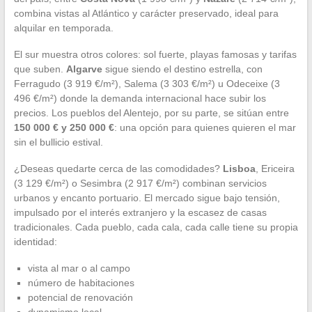
combina vistas al Atlántico y carácter preservado, ideal para
alquilar en temporada.
El sur muestra otros colores: sol fuerte, playas famosas y tarifas
que suben.
Algarve
sigue siendo el destino estrella, con
Ferragudo (3 919 €/m²), Salema (3 303 €/m²) u Odeceixe (3
496 €/m²) donde la demanda internacional hace subir los
precios. Los pueblos del Alentejo, por su parte, se sitúan entre
150 000 € y 250 000 €
: una opción para quienes quieren el mar
sin el bullicio estival.
¿Deseas quedarte cerca de las comodidades?
Lisboa
, Ericeira
(3 129 €/m²) o Sesimbra (2 917 €/m²) combinan servicios
urbanos y encanto portuario. El mercado sigue bajo tensión,
impulsado por el interés extranjero y la escasez de casas
tradicionales. Cada pueblo, cada cala, cada calle tiene su propia
identidad:
vista al mar o al campo
número de habitaciones
potencial de renovación
dynamismo local