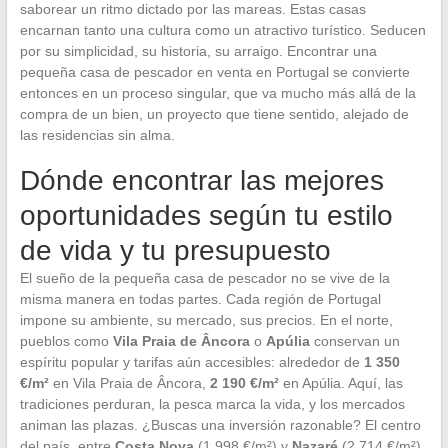
saborear un ritmo dictado por las mareas. Estas casas
encarnan tanto una cultura como un atractivo turístico. Seducen
por su simplicidad, su historia, su arraigo. Encontrar una
pequeña casa de pescador en venta en Portugal se convierte
entonces en un proceso singular, que va mucho más allá de la
compra de un bien, un proyecto que tiene sentido, alejado de
las residencias sin alma.
Dónde encontrar las mejores
oportunidades según tu estilo
de vida y tu presupuesto
El sueño de la pequeña casa de pescador no se vive de la
misma manera en todas partes. Cada región de Portugal
impone su ambiente, su mercado, sus precios. En el norte,
pueblos como
Vila Praia de Âncora
o
Apúlia
conservan un
espíritu popular y tarifas aún accesibles: alrededor de
1 350
€/m²
en Vila Praia de Âncora,
2 190 €/m²
en Apúlia. Aquí, las
tradiciones perduran, la pesca marca la vida, y los mercados
animan las plazas. ¿Buscas una inversión razonable? El centro
del país, entre
Costa Nova
(1 998 €/m²) y
Nazaré
(2 714 €/m²),