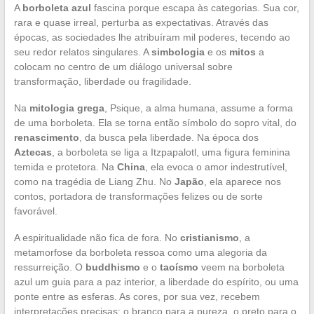
A
borboleta azul
fascina porque escapa às categorias. Sua cor,
rara e quase irreal, perturba as expectativas. Através das
épocas, as sociedades lhe atribuíram mil poderes, tecendo ao
seu redor relatos singulares. A
simbologia
e os
mitos
a
colocam no centro de um diálogo universal sobre
transformação, liberdade ou fragilidade.
Na
mitologia grega
, Psique, a alma humana, assume a forma
de uma borboleta. Ela se torna então símbolo do sopro vital, do
renascimento
, da busca pela liberdade. Na época dos
Aztecas
, a borboleta se liga a Itzpapalotl, uma figura feminina
temida e protetora. Na
China
, ela evoca o amor indestrutível,
como na tragédia de Liang Zhu. No
Japão
, ela aparece nos
contos, portadora de transformações felizes ou de sorte
favorável.
A espiritualidade não fica de fora. No
cristianismo
, a
metamorfose da borboleta ressoa como uma alegoria da
ressurreição. O
buddhismo
e o
taoísmo
veem na borboleta
azul um guia para a paz interior, a liberdade do espírito, ou uma
ponte entre as esferas. As cores, por sua vez, recebem
interpretações precisas: o branco para a pureza, o preto para o