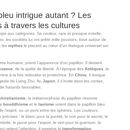
bleu intrigue autant ? Les
à travers les cultures
ppe aux catégories. Sa couleur, rare et presque irréelle,
s, les sociétés lui ont prêté mille pouvoirs, tissé autour de
 les
mythes
le placent au cœur d’un dialogue universel sur
âme humaine, prend l’apparence d’un papillon. Il devient
ssance
, de la quête de liberté. À l’époque des
Aztèques
, le
inine à la fois redoutée et protectrice. En
Chine
, il évoque
agédie de Liang Zhu. Au
Japon
, il s’invite dans les contes,
de hasards favorables.
christianisme
, la métamorphose du papillon résonne
Le
bouddhisme
et le
taoïsme
voient dans le papillon bleu
 de l’esprit, ou un pont entre les sphères. Les couleurs,
 précises : le blanc pour la pureté, le noir pour le secret, le
ntivité, le jaune pour l’espoir, le vert pour la guérison, le
i retient l’attention, il suggère la
transformation