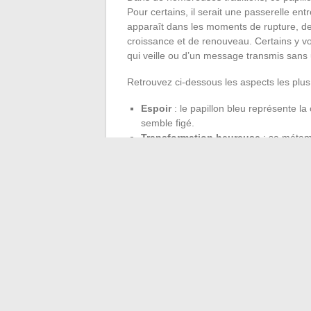
Pour certains, il serait une passerelle ent
apparaît dans les moments de rupture, d
croissance et de renouveau. Certains y vo
qui veille ou d’un message transmis sans
Retrouvez ci-dessous les aspects les plus 
Espoir
: le papillon bleu représente la
semble figé.
Transformation heureuse
: sa métamo
d’un nouveau départ.
Messager de l’invisible
: dans l’imagi
d’une protection ou d’une guidance bie
La silhouette singulière du papillon bleu, s
du visible et à percevoir le signe même quan
l’idée vibrante d’un possible, et d’un ailleu
←
Découvrez qui se cache derrière la fa