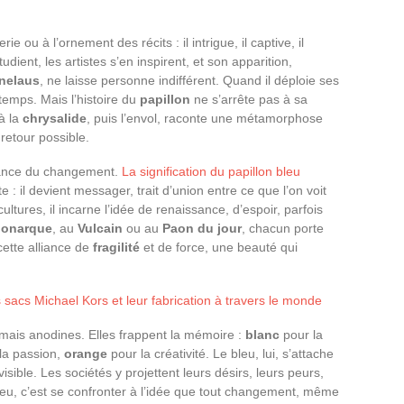
ie ou à l’ornement des récits : il intrigue, il captive, il
tudient, les artistes s’en inspirent, et son apparition,
nelaus
, ne laisse personne indifférent. Quand il déploie ses
 temps. Mais l’histoire du
papillon
ne s’arrête pas à sa
à la
chrysalide
, puis l’envol, raconte une métamorphose
retour possible.
ssance du changement.
La signification du papillon bleu
 : il devient messager, trait d’union entre ce que l’on voit
ultures, il incarne l’idée de renaissance, d’espoir, parfois
Monarque
, au
Vulcain
ou au
Paon du jour
, chacun porte
 cette alliance de
fragilité
et de force, une beauté qui
es sacs Michael Kors et leur fabrication à travers le monde
amais anodines. Elles frappent la mémoire :
blanc
pour la
la passion,
orange
pour la créativité. Le bleu, lui, s’attache
visible. Les sociétés y projettent leurs désirs, leurs peurs,
leu, c’est se confronter à l’idée que tout changement, même