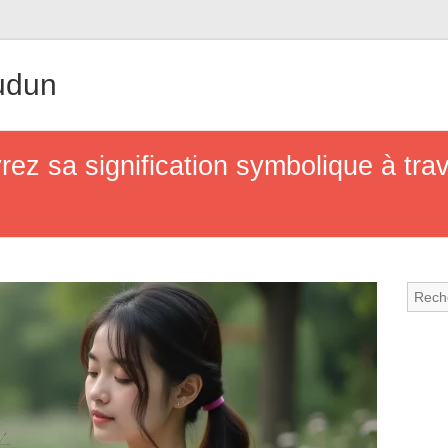
udun
rez sa signification symbolique à trav