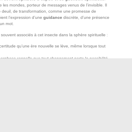
re les mondes, porteur de messages venus de l’invisible. Il
e deuil, de transformation, comme une promesse de
ient l’expression d’une
guidance
discrète, d’une présence
 un mot.
souvent associés à cet insecte dans la sphère spirituelle :
 certitude qu’une ère nouvelle se lève, même lorsque tout
rphose rappelle que tout changement porte la possibilité
naire populaire, la venue du papillon bleu serait le signe
nveillante.
a lumière discrète, invitent à s’interroger sur les frontières
d la logique hésite. Là où il passe, il laisse derrière lui
rs à explorer.
brication des téléphones Doro pour seniors