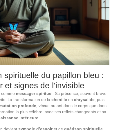
spirituelle du papillon bleu :
 et signes de l’invisible
me comme
messager spirituel
. Sa présence, souvent brève
rits. La transformation de la
chenille
en
chrysalide
, puis
mutation profonde
, vécue autant dans le corps que dans
carnation la plus célèbre, avec ses reflets changeants et sa
naissance intérieure
.
on devient
symbole d’espoir
et de
guérison spirituelle
.