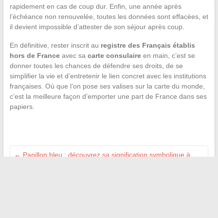
rapidement en cas de coup dur. Enfin, une année après
l’échéance non renouvelée, toutes les données sont effacées, et
il devient impossible d’attester de son séjour après coup.
En définitive, rester inscrit au
registre des Français établis
hors de France
avec sa
carte consulaire
en main, c’est se
donner toutes les chances de défendre ses droits, de se
simplifier la vie et d’entretenir le lien concret avec les institutions
françaises. Où que l’on pose ses valises sur la carte du monde,
c’est la meilleure façon d’emporter une part de France dans ses
papiers.
←
Papillon bleu : découvrez sa signification symbolique à
travers les cultures du monde
Tout savoir sur l’origine des sacs Michael Kors et leur
fabrication à travers le monde
→