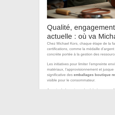
Qualité, engagements
actuelle : où va Mich
Chez Michael Kors, chaque étape de la fa
certifications, comme la médaille d’argen
concrète portée à la gestion des ressourc
Les initiatives pour limiter l’empreinte e
matériaux, l’approvisionnement et jusque
significative des
emballages boutique re
visible pour le consommateur.
Au sein de la maison, des labels comme
critères sociaux et environnementaux exige
le bien-être au travail et la réduction des
Le luxe gagne en transparence, la mode se