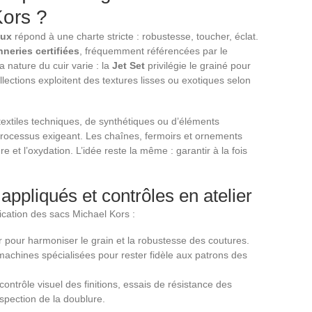
Kors ?
aux
répond à une charte stricte : robustesse, toucher, éclat.
nneries certifiées
, fréquemment référencées par le
la nature du cuir varie : la
Jet Set
privilégie le grainé pour
llections exploitent des textures lisses ou exotiques selon
textiles techniques, de synthétiques ou d’éléments
 processus exigeant. Les chaînes, fermoirs et ornements
e et l’oxydation. L’idée reste la même : garantir à la fois
ppliqués et contrôles en atelier
rication des sacs Michael Kors :
pour harmoniser le grain et la robustesse des coutures.
achines spécialisées pour rester fidèle aux patrons des
contrôle visuel des finitions, essais de résistance des
nspection de la doublure.