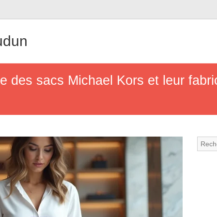
udun
ine des sacs Michael Kors et leur fabri