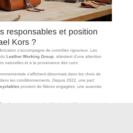
 responsables et position
ael Kors ?
brication s’accompagne de contrôles rigoureux. Les
t du
Leather Working Group
, attestent d’une attention
es naturelles et à la provenance des cuirs.
nvironnementale s’affichent désormais dans les choix de
 dans les conditionnements. Depuis 2022, une part
cyclables
provient de filières engagées, une avancée
Kors Loves
mettent en lumière les modèles respectant des
ants. L’objectif : privilégier des partenaires engagés pour
 émissions tout au long de la chaîne de production.
 reconnecte au réel ; Michael Kors aligne son savoir-faire