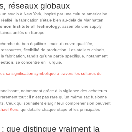
ais, réseaux globaux
 un studio à New York, inspiré par une culture américaine
 réalité, la fabrication s’étale bien au-delà de Manhattan.
shion Institute of Technology
, assemble une supply
rtaines unités en Europe.
echerche du bon équilibre : main-d’œuvre qualifiée,
ressources, flexibilité de production. Les ateliers chinois,
la fabrication, tandis qu’une partie spécifique, notamment
lection
, se concentre en Turquie.
ez sa signification symbolique à travers les cultures du
andissant, notamment grâce à la vigilance des acheteurs.
 rarement tout : il n’est pas rare qu’un même sac fusionne
ts. Ceux qui souhaitent élargir leur compréhension peuvent
chael Kors
, qui détaille chaque étape et les principales
: que distingue vraiment la