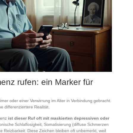
nz rufen: ein Marker für
eimer oder einer Verwirrung im Alter in Verbindung gebracht.
 differenziertere Realität.
menz
ist dieser Ruf oft mit maskierten depressiven oder
onische Schlaflosigkeit, Somatisierung (diffuse Schmerzen
Reizbarkeit: Diese Zeichen bleiben oft unbemerkt, weil