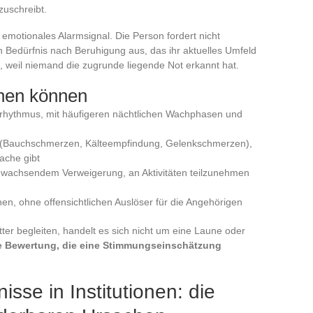
uschreibt.
 emotionales Alarmsignal. Die Person fordert nicht
ein Bedürfnis nach Beruhigung aus, das ihr aktuelles Umfeld
, weil niemand die zugrunde liegende Not erkannt hat.
nen können
frhythmus, mit häufigeren nächtlichen Wachphasen und
 (Bauchschmerzen, Kälteempfindung, Gelenkschmerzen),
sache gibt
it wachsendem Verweigerung, an Aktivitäten teilzunehmen
en, ohne offensichtlichen Auslöser für die Angehörigen
er begleiten, handelt es sich nicht um eine Laune oder
he Bewertung, die eine Stimmungseinschätzung
isse in Institutionen: die