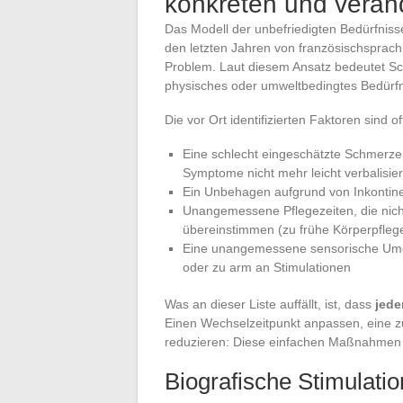
konkreten und verä
Das Modell der unbefriedigten Bedürfniss
den letzten Jahren von französischsprach
Problem. Laut diesem Ansatz bedeutet Sc
physisches oder umweltbedingtes Bedürfnis
Die vor Ort identifizierten Faktoren sind o
Eine schlecht eingeschätzte Schmerze
Symptome nicht mehr leicht verbalisie
Ein Unbehagen aufgrund von Inkontine
Unangemessene Pflegezeiten, die nic
übereinstimmen (zu frühe Körperpfleg
Eine unangemessene sensorische Umge
oder zu arm an Stimulationen
Was an dieser Liste auffällt, ist, dass
jede
Einen Wechselzeitpunkt anpassen, eine 
reduzieren: Diese einfachen Maßnahmen ve
Biografische Stimulati