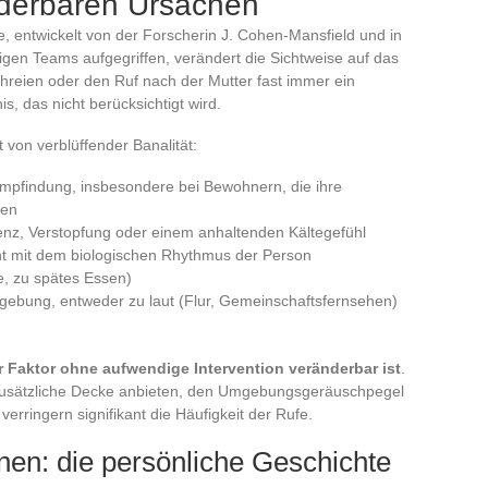
nderbaren Ursachen
e, entwickelt von der Forscherin J. Cohen-Mansfield und in
igen Teams aufgegriffen, verändert die Sichtweise auf das
hreien oder den Ruf nach der Mutter fast immer ein
, das nicht berücksichtigt wird.
ft von verblüffender Banalität:
mpfindung, insbesondere bei Bewohnern, die ihre
ren
nz, Verstopfung oder einem anhaltenden Kältegefühl
ht mit dem biologischen Rhythmus der Person
e, zu spätes Essen)
bung, entweder zu laut (Flur, Gemeinschaftsfernsehen)
r Faktor ohne aufwendige Intervention veränderbar ist
.
zusätzliche Decke anbieten, den Umgebungsgeräuschpegel
rringern signifikant die Häufigkeit der Rufe.
onen: die persönliche Geschichte