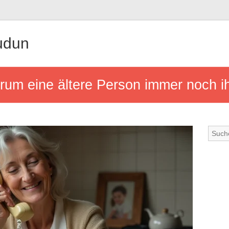
udun
rum eine ältere Person immer noch ih