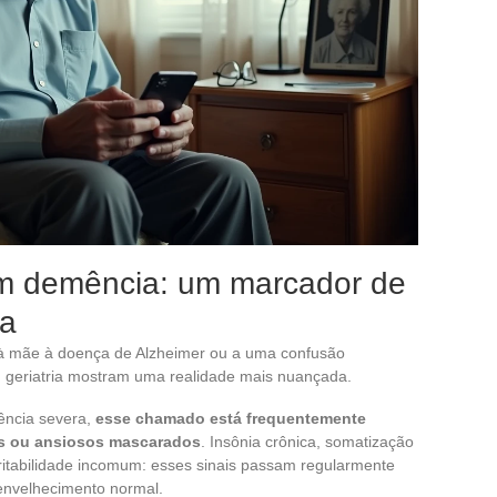
 demência: um marcador de
da
à mãe à doença de Alzheimer ou a uma confusão
m geriatria mostram uma realidade mais nuançada.
ência severa,
esse chamado está frequentemente
os ou ansiosos mascarados
. Insônia crônica, somatização
irritabilidade incomum: esses sinais passam regularmente
envelhecimento normal.