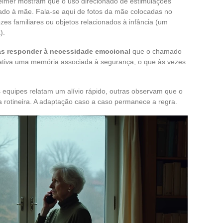
imer mostram que o uso direcionado de estimulações
ado à mãe. Fala-se aqui de fotos da mãe colocadas no
es familiares ou objetos relacionados à infância (um
).
as responder à necessidade emocional
que o chamado
a ativa uma memória associada à segurança, o que às vezes
 equipes relatam um alívio rápido, outras observam que o
na rotineira. A adaptação caso a caso permanece a regra.