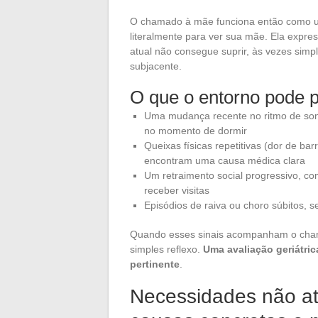
O chamado à mãe funciona então como um
literalmente para ver sua mãe. Ela expr
atual não consegue suprir, às vezes simp
subjacente.
O que o entorno pode 
Uma mudança recente no ritmo de son
no momento de dormir
Queixas físicas repetitivas (dor de bar
encontram uma causa médica clara
Um retraimento social progressivo, co
receber visitas
Episódios de raiva ou choro súbitos, s
Quando esses sinais acompanham o cham
simples reflexo.
Uma avaliação geriátri
pertinente
.
Necessidades não ate