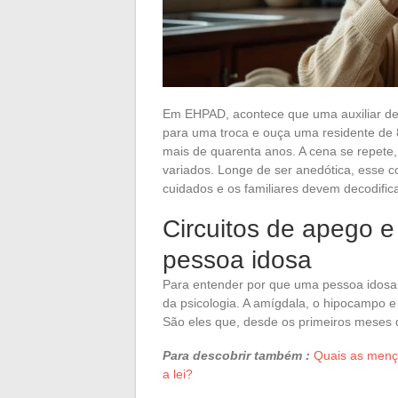
Em EHPAD, acontece que uma auxiliar d
para uma troca e ouça uma residente de
mais de quarenta anos. A cena se repete,
variados. Longe de ser anedótica, esse c
cuidados e os familiares devem decodific
Circuitos de apego e
pessoa idosa
Para entender por que uma pessoa idosa
da psicologia. A amígdala, o hipocampo e 
São eles que, desde os primeiros meses 
Para descobrir também :
Quais as mençõ
a lei?