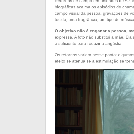
Retornos de campo em unidades de Alzhe
biográficas acalma os episódios de cham
campo visual da pessoa, gravações de voz
tecido, uma fragrância, um tipo de música
O objetivo não é enganar a pessoa, m
expressa. A foto não substitui a mãe. El
é suficiente para reduzir a angústia.
Os retornos variam nesse ponto: algumas
efeito se atenua se a estimulação se tor