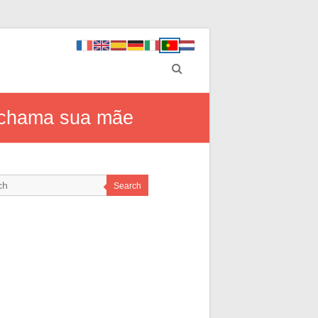
a chama sua mãe
Search