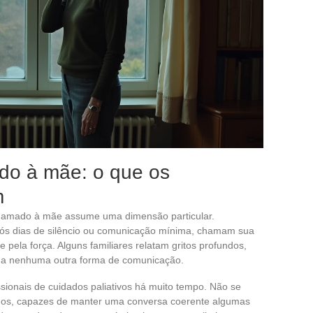
do à mãe: o que os
m
 chamado à mãe assume uma dimensão particular.
ós dias de silêncio ou comunicação mínima, chamam sua
ela força. Alguns familiares relatam gritos profundos,
 a nenhuma outra forma de comunicação.
ionais de cuidados paliativos há muito tempo. Não se
cidos, capazes de manter uma conversa coerente algumas