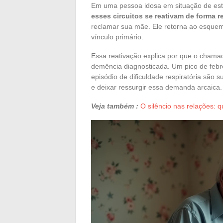
Em uma pessoa idosa em situação de estr
esses circuitos se reativam de forma r
reclamar sua mãe. Ele retorna ao esquem
vínculo primário.
Essa reativação explica por que o cham
demência diagnosticada. Um pico de febr
episódio de dificuldade respiratória são 
e deixar ressurgir essa demanda arcaica.
Veja também :
O silêncio nas relações: