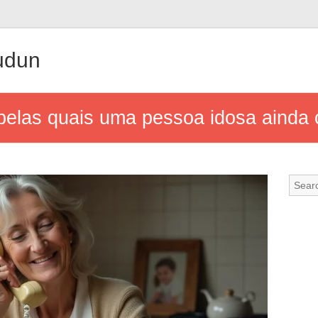
udun
pelas quais uma pessoa idosa aind