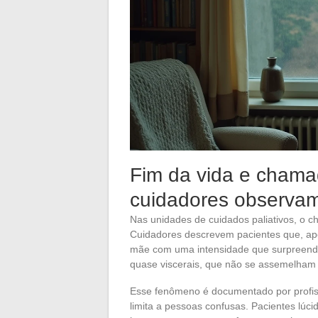
Fim da vida e chama
cuidadores observa
Nas unidades de cuidados paliativos, o
Cuidadores descrevem pacientes que, ap
mãe com uma intensidade que surpreende p
quase viscerais, que não se assemelham
Esse fenômeno é documentado por profiss
limita a pessoas confusas. Pacientes lú