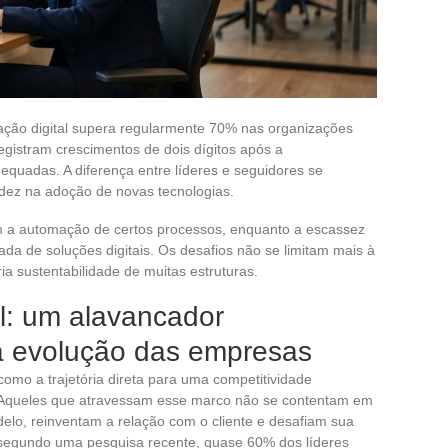
mação digital supera regularmente 70% nas organizações
egistram crescimentos de dois dígitos após a
equadas. A diferença entre líderes e seguidores se
idez na adoção de novas tecnologias.
 a automação de certos processos, enquanto a escassez
ada de soluções digitais. Os desafios não se limitam mais à
ia sustentabilidade de muitas estruturas.
l: um alavancador
 a evolução das empresas
omo a trajetória direta para uma competitividade
 Aqueles que atravessam esse marco não se contentam em
elo, reinventam a relação com o cliente e desafiam sua
 segundo uma pesquisa recente, quase 60% dos líderes