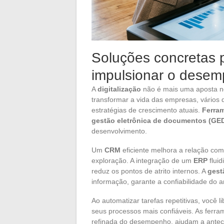
Soluções concretas p
impulsionar o dese
A
digitalização
não é mais uma aposta no
transformar a vida das empresas, vários 
estratégias de crescimento atuais.
Ferram
gestão eletrônica de documentos (GE
desenvolvimento.
Um
CRM
eficiente melhora a relação com 
exploração. A integração de um
ERP
fluid
reduz os pontos de atrito internos. A
gest
informação, garante a confiabilidade do a
Ao automatizar tarefas repetitivas, você
seus processos mais confiáveis. As ferr
refinada do desempenho, ajudam a anteci