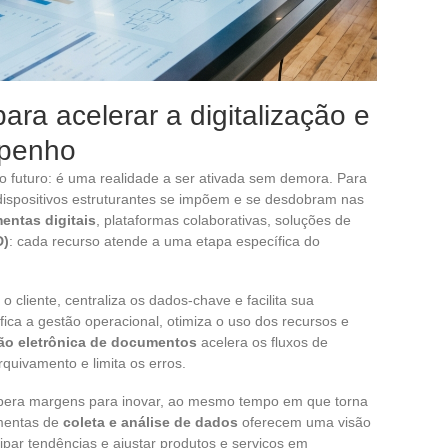
ara acelerar a digitalização e
mpenho
 futuro: é uma realidade a ser ativada sem demora. Para
dispositivos estruturantes se impõem e se desdobram nas
entas digitais
, plataformas colaborativas, soluções de
D)
: cada recurso atende a uma etapa específica do
o cliente, centraliza os dados-chave e facilita sua
ifica a gestão operacional, otimiza o uso dos recursos e
ão eletrônica de documentos
acelera os fluxos de
rquivamento e limita os erros.
 libera margens para inovar, ao mesmo tempo em que torna
amentas de
coleta e análise de dados
oferecem uma visão
par tendências e ajustar produtos e serviços em