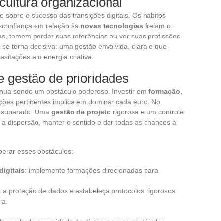
 cultura organizacional
 sobre o sucesso das transições digitais. Os hábitos
sconfiança em relação às
novas tecnologias
freiam o
as, temem perder suas referências ou ver suas profissões
a
se torna decisiva: uma gestão envolvida, clara e que
esitações em energia criativa.
e gestão de prioridades
inua sendo um obstáculo poderoso. Investir em
formação
,
uções pertinentes implica em dominar cada euro. No
er superado. Uma
gestão de projeto
rigorosa e um controle
a dispersão, manter o sentido e dar todas as chances à
perar esses obstáculos:
igitais
: implemente formações direcionadas para
ça a proteção de dados e estabeleça protocolos rigorosos
ia.