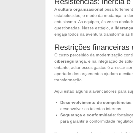
Resistências: inércia e
A
cultura organizacional
pesa fortemente
estabelecidos, o medo da mudança, a de
entusiasmo. As equipes, às vezes abalad
questionadas. Nesse estágio, a
lideranç
engaja todos na aventura transforma as h
Restrições financeiras 
O custo percebido da modernização cont
cibersegurança
, e na integração de sol
entanto, adiar esses gastos é arriscar s
apertado dos orçamentos ajudam a evitar 
transformação.
Aqui estão alguns alavancadores para su
Desenvolvimento de competências d
desenvolver os talentos internos.
Segurança e conformidade
: fortale
para garantir a conformidade regulatór