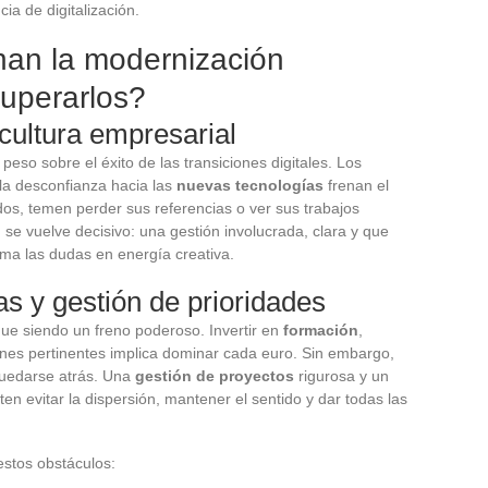
ia de digitalización.
nan la modernización
superarlos?
 cultura empresarial
eso sobre el éxito de las transiciones digitales. Los
 la desconfianza hacia las
nuevas tecnologías
frenan el
os, temen perder sus referencias o ver sus trabajos
o
se vuelve decisivo: una gestión involucrada, clara y que
ma las dudas en energía creativa.
as y gestión de prioridades
gue siendo un freno poderoso. Invertir en
formación
,
iones pertinentes implica dominar cada euro. Sin embargo,
quedarse atrás. Una
gestión de proyectos
rigurosa y un
ten evitar la dispersión, mantener el sentido y dar todas las
stos obstáculos: