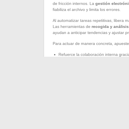
de fricción internos. La
gestión electró
fiabiliza el archivo y limita los errores.
Al automatizar tareas repetitivas, libera 
Las herramientas de
recogida y análisi
ayudan a anticipar tendencias y ajustar p
Para actuar de manera concreta, apueste 
Refuerce la colaboración interna grac
Apoye el rendimiento con integracione
Preserve la seguridad de la información 
La implementación de estas tecnologías di
Cada solución debe alinearse con un anál
probadas y respaldar el crecimiento de lo
La modernización tecnológica no se decreta
manera duradera el rostro de la empresa
la diferencia, la cuestión ya no es si se d