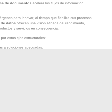
nica de documentos
acelera los flujos de información,
márgenes para innovar, al tiempo que fiabiliza sus procesos.
s de datos
ofrecen una visión afinada del rendimiento,
roductos y servicios en consecuencia.
por estos ejes estructurales:
ias a soluciones adecuadas.
s a medida.
priorizando la trazabilidad digital.
gitales se inscribe en una lógica de progreso continuo.
isis preciso del contexto, apoyarse en herramientas
s equipos.
: se construye, ladrillo a ladrillo, hasta transformar de
. En un momento en que la velocidad de adaptación marca
ebe tomar el giro, sino a qué velocidad elegirá negociarlo.