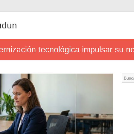
udun
nización tecnológica impulsar su n