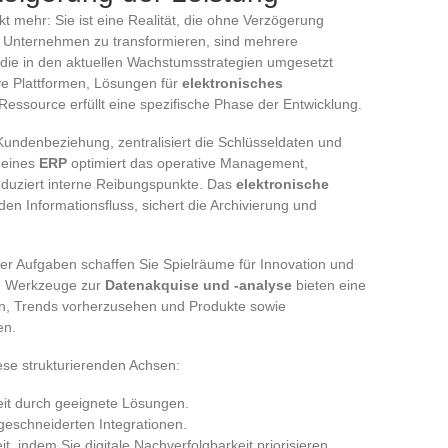
kt mehr: Sie ist eine Realität, die ohne Verzögerung
 Unternehmen zu transformieren, sind mehrere
 die in den aktuellen Wachstumsstrategien umgesetzt
ive Plattformen, Lösungen für
elektronisches
Ressource erfüllt eine spezifische Phase der Entwicklung.
Kundenbeziehung, zentralisiert die Schlüsseldaten und
n eines
ERP
optimiert das operative Management,
duziert interne Reibungspunkte. Das
elektronische
en Informationsfluss, sichert die Archivierung und
er Aufgaben schaffen Sie Spielräume für Innovation und
ie Werkzeuge zur
Datenakquise und -analyse
bieten eine
lfen, Trends vorherzusehen und Produkte sowie
en.
ese strukturierenden Achsen:
it durch geeignete Lösungen.
geschneiderten Integrationen.
, indem Sie digitale Nachverfolgbarkeit priorisieren.