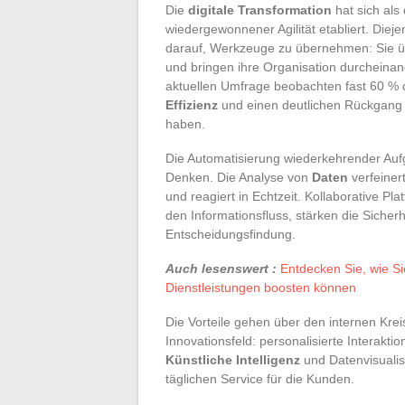
Die
digitale Transformation
hat sich als
wiedergewonnener Agilität etabliert. Dieje
darauf, Werkzeuge zu übernehmen: Sie üb
und bringen ihre Organisation durcheinand
aktuellen Umfrage beobachten fast 60 % 
Effizienz
und einen deutlichen Rückgang
haben.
Die Automatisierung wiederkehrender Auf
Denken. Die Analyse von
Daten
verfeiner
und reagiert in Echtzeit. Kollaborative 
den Informationsfluss, stärken die Sicher
Entscheidungsfindung.
Auch lesenswert :
Entdecken Sie, wie S
Dienstleistungen boosten können
Die Vorteile gehen über den internen Krei
Innovationsfeld: personalisierte Interaktio
Künstliche Intelligenz
und Datenvisualis
täglichen Service für die Kunden.