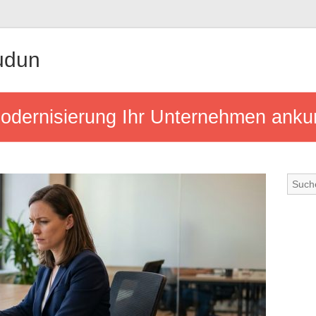
udun
odernisierung Ihr Unternehmen anku