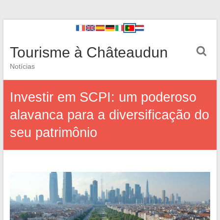
Tourisme à Châteaudun
Notícias
Investir em SCPI: um poderoso
alavanca para a diversificação do
seu patrimônio