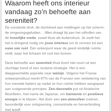
Waarom heeft ons interieur
vandaag zo’n behoefte aan
sereniteit?
De constante druk, de stortvloed aan meldingen op het scherm,
de omgevingsgeluiden… Alles draagt bij aan het uithollen van
de
innerlijke vrede
, zowel thuis als buitenshuis. Je voelt het:
het is dringend nodig om
jouw interieur
om te vormen tot een
oase van rust
. Een ankerpunt waar de geest eindelijk ruimte
vindt, waar het lichaam tot rust kan komen.
Deze behoefte aan
sereniteit
thuis komt niet voort uit een
vluchtige trend of een reclame-strategie. Het is een
diepgewortelde aspiratie naar
welzijn
. Volgens het Franse
ontwerpinstituut merkt 87% van de Fransen een verbetering van
hun mentale balans op nadat ze hun ruimte hebben aangepast
aan rustgevende principes.
Zen-decoratie
put uit Aziatische
filosofieën, met name de Japanse, om
harmonie
en
positieve
energie
in te blazen. Het doel: een
zen-atmosfeer
creëren,
bevorderlijk voor ontspanning, concentratie en herverbinding
met jezelf.