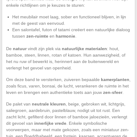
enkele richtlijnen om je keuzes te sturen:
Het meubilair moet laag, sober en functioneel blijven, in lijn
met de geest van eenvoud.
Een salontafel, futon of tatami creëert een natuurlijke dialoog
tussen
zen-ruimte
en
harmonie
.
De
natuur
vindt zijn plek via
natuurlijke materialen
: hout,
bamboe, steen, linnen, rotan of katoen. Hun aanwezigheid, of
het nu ruw of bewerkt is, herinnert aan de buitenwereld en
verlengt het gevoel van openheid.
Om deze band te versterken, zuiveren bepaalde
kamerplanten
,
zoals ficus, varen, bonsai, de lucht, verankeren de ruimte in het
leven en brengen een authentieke toets aan jouw
zen-sfeer
.
De palet van
neutrale kleuren
, beige, gebroken wit, lichtgrijs,
saliegroen, aardebruin, pastelblauw, nodigt uit tot rust. Een
zacht licht, gefilterd door linnen of bamboe jaloezieën, verlengt
dit gevoel van
innerlijke vrede
. Enkele symbolische
voorwerpen, maar met mate gekozen, zoals een miniatuur zen-
tuin, een Boeddhabeeld, een fontein, kaarsen, accentueren de