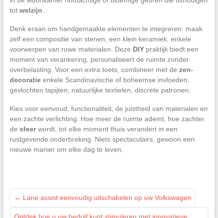
in de woonkamer houtachtige of bloemige geuren die uitnodigen
tot
welzijn
.
Denk eraan om handgemaakte elementen te integreren: maak
zelf een compositie van stenen, een klein keramiek, enkele
voorwerpen van ruwe materialen. Deze
DIY
praktijk biedt een
moment van verankering, personaliseert de ruimte zonder
overbelasting. Voor een extra toets, combineer met de
zen-
decoratie
enkele Scandinavische of boheemse invloeden:
gevlochten tapijten, natuurlijke textielen, discrete patronen.
Kies voor eenvoud, functionaliteit, de juistheid van materialen en
een zachte verlichting. Hoe meer de ruimte ademt, hoe zachter
de
sfeer
wordt, tot elke moment thuis verandert in een
rustgevende onderbreking. Niets spectaculairs, gewoon een
nieuwe manier om elke dag te leven.
←
Lane assist eenvoudig uitschakelen op uw Volkswagen
Ontdek hoe u uw bedrijf kunt stimuleren met innovatieve