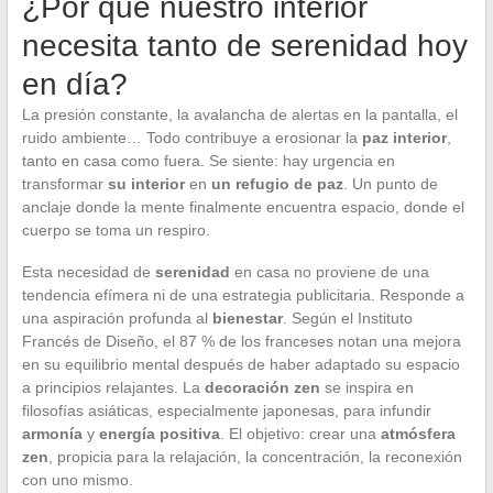
¿Por qué nuestro interior
necesita tanto de serenidad hoy
en día?
La presión constante, la avalancha de alertas en la pantalla, el
ruido ambiente… Todo contribuye a erosionar la
paz interior
,
tanto en casa como fuera. Se siente: hay urgencia en
transformar
su interior
en
un refugio de paz
. Un punto de
anclaje donde la mente finalmente encuentra espacio, donde el
cuerpo se toma un respiro.
Esta necesidad de
serenidad
en casa no proviene de una
tendencia efímera ni de una estrategia publicitaria. Responde a
una aspiración profunda al
bienestar
. Según el Instituto
Francés de Diseño, el 87 % de los franceses notan una mejora
en su equilibrio mental después de haber adaptado su espacio
a principios relajantes. La
decoración zen
se inspira en
filosofías asiáticas, especialmente japonesas, para infundir
armonía
y
energía positiva
. El objetivo: crear una
atmósfera
zen
, propicia para la relajación, la concentración, la reconexión
con uno mismo.