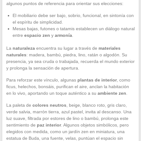
algunos puntos de referencia para orientar sus elecciones:
El mobiliario debe ser bajo, sobrio, funcional, en sintonía con
el espíritu de simplicidad.
Mesas bajas, futones o tatamis establecen un diálogo natural
entre
espacio zen
y
armonía
.
La
naturaleza
encuentra su lugar a través de
materiales
naturales
: madera, bambú, piedra, lino, ratán o algodón. Su
presencia, ya sea cruda o trabajada, recuerda el mundo exterior
y prolonga la sensación de apertura.
Para reforzar este vínculo, algunas
plantas de interior
, como
ficus, helechos, bonsáis, purifican el aire, anclan la habitación
en lo vivo, aportando un toque auténtico a su
ambiente zen
.
La paleta de
colores neutros
, beige, blanco roto, gris claro,
verde salvia, marrón tierra, azul pastel, invita al descanso. Una
luz suave, filtrada por estores de lino o bambú, prolonga este
sentimiento de
paz interior
. Algunos objetos simbólicos, pero
elegidos con medida, como un jardín zen en miniatura, una
estatua de Buda, una fuente, velas, puntúan el espacio sin