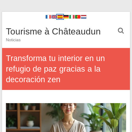
Tourisme à Châteaudun
Noticias
Transforma tu interior en un
refugio de paz gracias a la
decoración zen