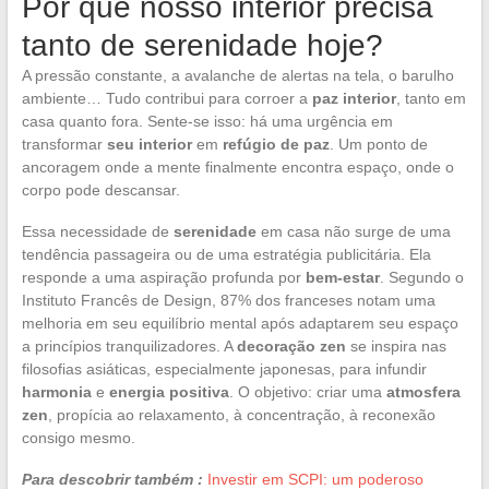
Por que nosso interior precisa
tanto de serenidade hoje?
A pressão constante, a avalanche de alertas na tela, o barulho
ambiente… Tudo contribui para corroer a
paz interior
, tanto em
casa quanto fora. Sente-se isso: há uma urgência em
transformar
seu interior
em
refúgio de paz
. Um ponto de
ancoragem onde a mente finalmente encontra espaço, onde o
corpo pode descansar.
Essa necessidade de
serenidade
em casa não surge de uma
tendência passageira ou de uma estratégia publicitária. Ela
responde a uma aspiração profunda por
bem-estar
. Segundo o
Instituto Francês de Design, 87% dos franceses notam uma
melhoria em seu equilíbrio mental após adaptarem seu espaço
a princípios tranquilizadores. A
decoração zen
se inspira nas
filosofias asiáticas, especialmente japonesas, para infundir
harmonia
e
energia positiva
. O objetivo: criar uma
atmosfera
zen
, propícia ao relaxamento, à concentração, à reconexão
consigo mesmo.
Para descobrir também :
Investir em SCPI: um poderoso