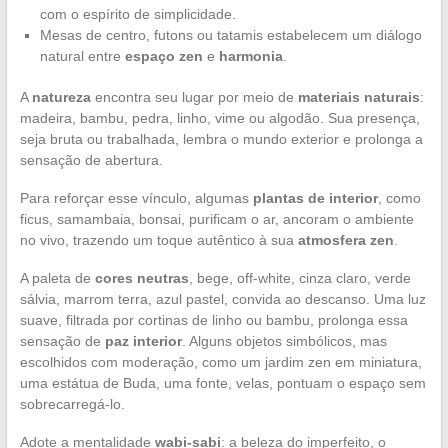
com o espírito de simplicidade.
Mesas de centro, futons ou tatamis estabelecem um diálogo
natural entre
espaço zen
e
harmonia
.
A
natureza
encontra seu lugar por meio de
materiais naturais
:
madeira, bambu, pedra, linho, vime ou algodão. Sua presença,
seja bruta ou trabalhada, lembra o mundo exterior e prolonga a
sensação de abertura.
Para reforçar esse vínculo, algumas
plantas de interior
, como
ficus, samambaia, bonsai, purificam o ar, ancoram o ambiente
no vivo, trazendo um toque autêntico à sua
atmosfera zen
.
A paleta de
cores neutras
, bege, off-white, cinza claro, verde
sálvia, marrom terra, azul pastel, convida ao descanso. Uma luz
suave, filtrada por cortinas de linho ou bambu, prolonga essa
sensação de
paz interior
. Alguns objetos simbólicos, mas
escolhidos com moderação, como um jardim zen em miniatura,
uma estátua de Buda, uma fonte, velas, pontuam o espaço sem
sobrecarregá-lo.
Adote a mentalidade
wabi-sabi
: a beleza do imperfeito, o