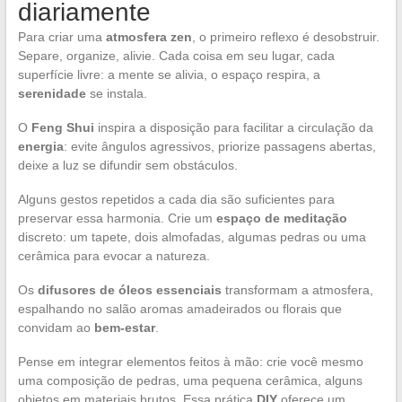
diariamente
Para criar uma
atmosfera zen
, o primeiro reflexo é desobstruir.
Separe, organize, alivie. Cada coisa em seu lugar, cada
superfície livre: a mente se alivia, o espaço respira, a
serenidade
se instala.
O
Feng Shui
inspira a disposição para facilitar a circulação da
energia
: evite ângulos agressivos, priorize passagens abertas,
deixe a luz se difundir sem obstáculos.
Alguns gestos repetidos a cada dia são suficientes para
preservar essa harmonia. Crie um
espaço de meditação
discreto: um tapete, dois almofadas, algumas pedras ou uma
cerâmica para evocar a natureza.
Os
difusores de óleos essenciais
transformam a atmosfera,
espalhando no salão aromas amadeirados ou florais que
convidam ao
bem-estar
.
Pense em integrar elementos feitos à mão: crie você mesmo
uma composição de pedras, uma pequena cerâmica, alguns
objetos em materiais brutos. Essa prática
DIY
oferece um