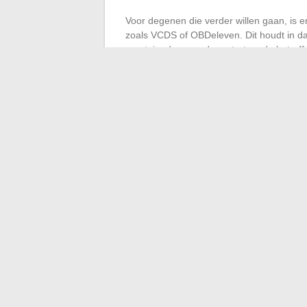
Voor degenen die verder willen gaan, is 
zoals VCDS of OBDeleven. Dit houdt in da
voertuig, de procedure start en de betref
gevorderde gebruikers die het gedrag van
Een punt om in gedachten te houden: de l
voertuig opnieuw opstart. Men moet dus de
vooral inzet op automatische veiligheid.
bestuurders om, tegenover de technologie
eigen weg kunnen bepalen, zelfs wanneer 
←
Hoe technologische modernisering uw 
Transform