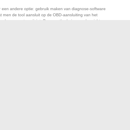
er een andere optie: gebruik maken van diagnose-software
t men de tool aansluit op de OBD-aansluiting van het
fende parameter wijzigt. Deze methode is vooral gericht op
 het systeem willen verfijnen volgens hun voorkeuren.
ane assist wordt opnieuw ingeschakeld elke keer dat het
 handeling bij elke rit herhalen, wat aantoont dat het merk
 Maar deze herhaling benadrukt ook de wens van
, hun recht om te kiezen te bevestigen. Iedereen moet zijn
de elektronica de controle wil behouden.
bedrijf kan stimuleren?
eer uw interieur in een oase van rust met zen decoratie
→