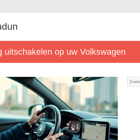
udun
g uitschakelen op uw Volkswagen