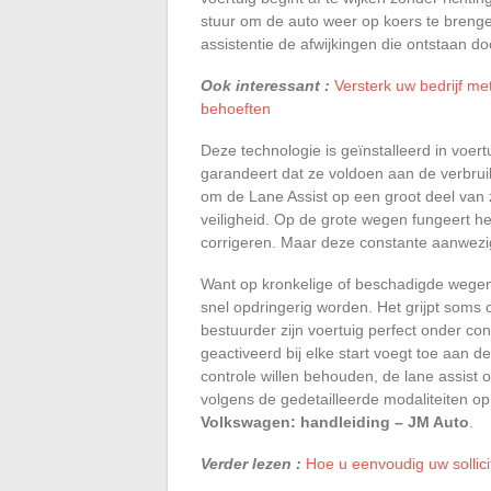
stuur om de auto weer op koers te brengen
assistentie de afwijkingen die ontstaan 
Ook interessant :
Versterk uw bedrijf me
behoeften
Deze technologie is geïnstalleerd in voe
garandeert dat ze voldoen aan de verbru
om de Lane Assist op een groot deel van zi
veiligheid. Op de grote wegen fungeert he
corrigeren. Maar deze constante aanwezigh
Want op kronkelige of beschadigde wegen, o
snel opdringerig worden. Het grijpt soms 
bestuurder zijn voertuig perfect onder con
geactiveerd bij elke start voegt toe aan d
controle willen behouden, de lane assist
volgens de gedetailleerde modaliteiten o
Volkswagen: handleiding – JM Auto
.
Verder lezen :
Hoe u eenvoudig uw sollici