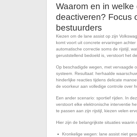
Waarom en in welke g
deactiveren? Focus 
bestuurders
Kiezen om de lane assist op zijn Volkswage
komt voort uit concrete ervaringen achter
automatische correctie soms de rijstijl, 
geruststellend bedoeld is, verstoort het d
Op beschadigde wegen, met vervaagde of
systeem. Resultaat: herhaalde waarschuwi
hinderlijke reacties tijdens delicate man
de voorkeur aan volledige controle over hun
Een ander scenario: sportief rijden. In 
verstoort elke elektronische interventie h
te passen aan zijn rijstijl, kiezen velen erv
Hier zijn de belangrijkste situaties waarin 
Kronkelige wegen: lane assist niet ges