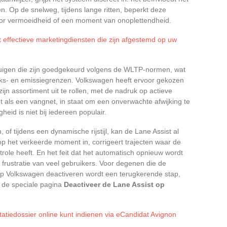
. Op de snelweg, tijdens lange ritten, beperkt deze
door vermoeidheid of een moment van onoplettendheid.
t effectieve marketingdiensten die zijn afgestemd op uw
rtuigen die zijn goedgekeurd volgens de WLTP-normen, wat
iks- en emissiegrenzen. Volkswagen heeft ervoor gekozen
jn assortiment uit te rollen, met de nadruk op actieve
t als een vangnet, in staat om een onverwachte afwijking te
eid is niet bij iedereen populair.
f tijdens een dynamische rijstijl, kan de Lane Assist al
op het verkeerde moment in, corrigeert trajecten waar de
trole heeft. En het feit dat het automatisch opnieuw wordt
e frustratie van veel gebruikers. Voor degenen die de
 op Volkswagen deactiveren wordt een terugkerende stap,
p de speciale pagina
Deactiveer de Lane Assist op
tatiedossier online kunt indienen via eCandidat Avignon