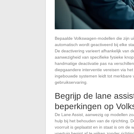
Bepaalde Volkswagen-modellen die zijn uit
automatisch wordt geactiveerd bij elke st
De deactivering varieert afhankelijk van d
aanwezigheid van specifieke fysieke knop
handmatige deactivatie pas na verschille
diepgaandere interventie vereisen via het 
ingebouwde systemen leidt tot merkbare ve
gebruikservaring.
Begrijp de lane assis
beperkingen op Vol
De Lane Assist, aanwezig op modellen zoa
hulp bij het behouden van de rijrichting.
voorruit is geplaatst en in staat is om de 
voertuig begint af te wijken zonder richtin