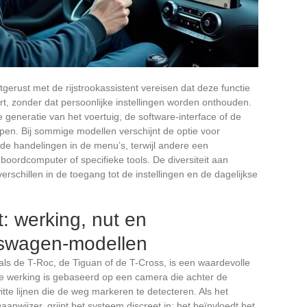
gerust met de rijstrookassistent vereisen dat deze functie
art, zonder dat persoonlijke instellingen worden onthouden.
e generatie van het voertuig, de software-interface of de
pen. Bij sommige modellen verschijnt de optie voor
nde handelingen in de menu’s, terwijl andere een
boordcomputer of specifieke tools. De diversiteit aan
rschillen in de toegang tot de instellingen en de dagelijkse
t: werking, nut en
kswagen-modellen
ls de T-Roc, de Tiguan of de T-Cross, is een waardevolle
 De werking is gebaseerd op een camera die achter de
witte lijnen die de weg markeren te detecteren. Als het
gaanwijzer, grijpt het systeem discreet in: het beïnvloedt het