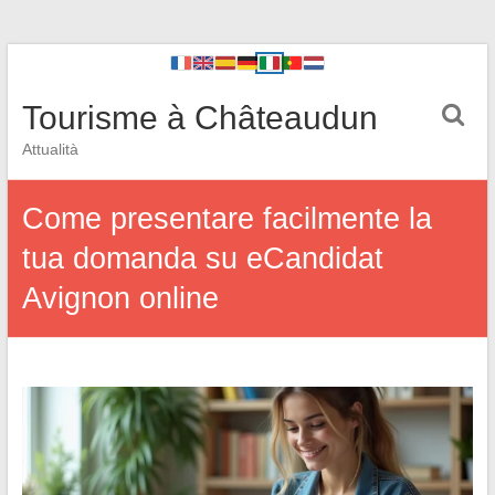
Tourisme à Châteaudun
Attualità
Come presentare facilmente la
tua domanda su eCandidat
Avignon online