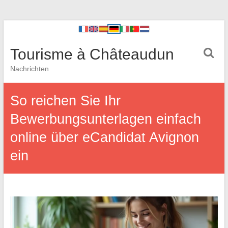
Tourisme à Châteaudun
Nachrichten
So reichen Sie Ihr
Bewerbungsunterlagen einfach
online über eCandidat Avignon
ein