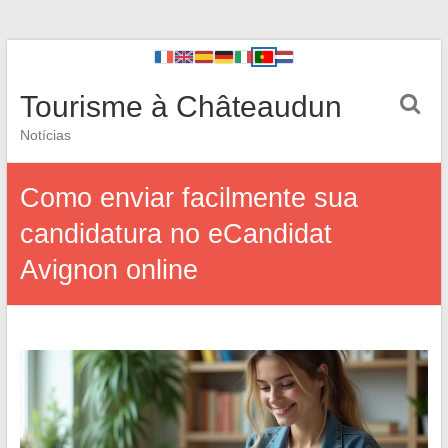
Tourisme à Châteaudun
Notícias
Como enviar facilmente sua
candidatura no eCandidat
Avignon online