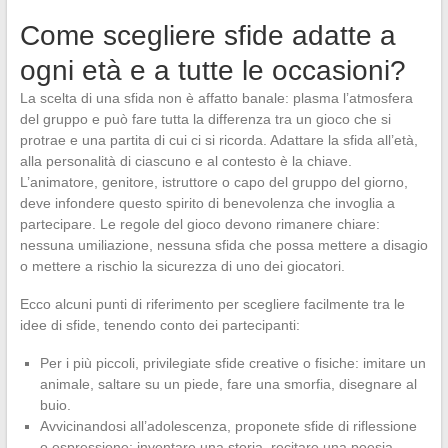
Come scegliere sfide adatte a
ogni età e a tutte le occasioni?
La scelta di una sfida non è affatto banale: plasma l’atmosfera
del gruppo e può fare tutta la differenza tra un gioco che si
protrae e una partita di cui ci si ricorda. Adattare la sfida all’età,
alla personalità di ciascuno e al contesto è la chiave.
L’animatore, genitore, istruttore o capo del gruppo del giorno,
deve infondere questo spirito di benevolenza che invoglia a
partecipare. Le regole del gioco devono rimanere chiare:
nessuna umiliazione, nessuna sfida che possa mettere a disagio
o mettere a rischio la sicurezza di uno dei giocatori.
Ecco alcuni punti di riferimento per scegliere facilmente tra le
idee di sfide, tenendo conto dei partecipanti:
Per i più piccoli, privilegiate sfide creative o fisiche: imitare un
animale, saltare su un piede, fare una smorfia, disegnare al
buio.
Avvicinandosi all’adolescenza, proponete sfide di riflessione
o espressione: inventare una storia, recitare una poesia,