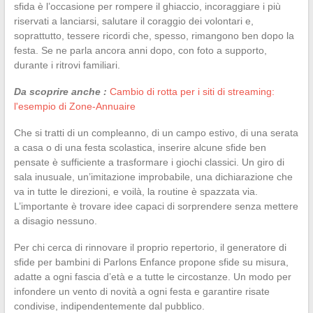
sfida è l’occasione per rompere il ghiaccio, incoraggiare i più
riservati a lanciarsi, salutare il coraggio dei volontari e,
soprattutto, tessere ricordi che, spesso, rimangono ben dopo la
festa. Se ne parla ancora anni dopo, con foto a supporto,
durante i ritrovi familiari.
Da scoprire anche :
Cambio di rotta per i siti di streaming:
l'esempio di Zone-Annuaire
Che si tratti di un compleanno, di un campo estivo, di una serata
a casa o di una festa scolastica, inserire alcune sfide ben
pensate è sufficiente a trasformare i giochi classici. Un giro di
sala inusuale, un’imitazione improbabile, una dichiarazione che
va in tutte le direzioni, e voilà, la routine è spazzata via.
L’importante è trovare idee capaci di sorprendere senza mettere
a disagio nessuno.
Per chi cerca di rinnovare il proprio repertorio, il generatore di
sfide per bambini di Parlons Enfance propone sfide su misura,
adatte a ogni fascia d’età e a tutte le circostanze. Un modo per
infondere un vento di novità a ogni festa e garantire risate
condivise, indipendentemente dal pubblico.