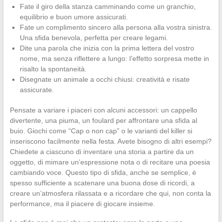
Fate il giro della stanza camminando come un granchio,
equilibrio e buon umore assicurati.
Fate un complimento sincero alla persona alla vostra sinistra.
Una sfida benevola, perfetta per creare legami.
Dite una parola che inizia con la prima lettera del vostro
nome, ma senza riflettere a lungo: l’effetto sorpresa mette in
risalto la spontaneità.
Disegnate un animale a occhi chiusi: creatività e risate
assicurate.
Pensate a variare i piaceri con alcuni accessori: un cappello
divertente, una piuma, un foulard per affrontare una sfida al
buio. Giochi come “Cap o non cap” o le varianti del killer si
inseriscono facilmente nella festa. Avete bisogno di altri esempi?
Chiedete a ciascuno di inventare una storia a partire da un
oggetto, di mimare un’espressione nota o di recitare una poesia
cambiando voce. Questo tipo di sfida, anche se semplice, è
spesso sufficiente a scatenare una buona dose di ricordi, a
creare un’atmosfera rilassata e a ricordare che qui, non conta la
performance, ma il piacere di giocare insieme.