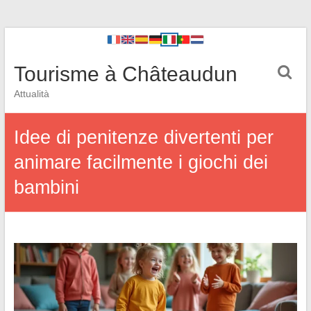
Tourisme à Châteaudun
Attualità
Idee di penitenze divertenti per
animare facilmente i giochi dei
bambini