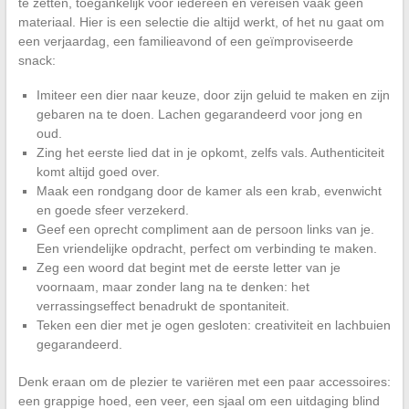
te zetten, toegankelijk voor iedereen en vereisen vaak geen
materiaal. Hier is een selectie die altijd werkt, of het nu gaat om
een verjaardag, een familieavond of een geïmproviseerde
snack:
Imiteer een dier naar keuze, door zijn geluid te maken en zijn
gebaren na te doen. Lachen gegarandeerd voor jong en
oud.
Zing het eerste lied dat in je opkomt, zelfs vals. Authenticiteit
komt altijd goed over.
Maak een rondgang door de kamer als een krab, evenwicht
en goede sfeer verzekerd.
Geef een oprecht compliment aan de persoon links van je.
Een vriendelijke opdracht, perfect om verbinding te maken.
Zeg een woord dat begint met de eerste letter van je
voornaam, maar zonder lang na te denken: het
verrassingseffect benadrukt de spontaniteit.
Teken een dier met je ogen gesloten: creativiteit en lachbuien
gegarandeerd.
Denk eraan om de plezier te variëren met een paar accessoires:
een grappige hoed, een veer, een sjaal om een uitdaging blind