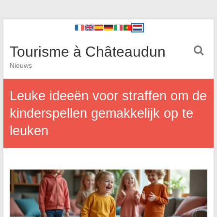
Tourisme à Châteaudun
Nieuws
Leuke ideeën voor straffen om de
kinderspellen gemakkelijk op te
leuken