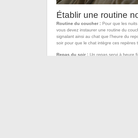
Établir une routine 
Routine du coucher :
Pour que les nuits 
vous devez instaurer une routine du coucher
signalant ainsi au chat que l’heure du re
soir pour que le chat intègre ces repères
Repas du soir :
Un repas servi à heure fi
le chat. Benoit Sery, comportementaliste fél
pour réduire l’activité nocturne du chat. 
de l’attention et à miauler.
Exercice et non-réaction :
Durant la jour
pour qu’il dépense son énergie. Cela favo
miaule, ne réagissez pas immédiatement. 
comportement de sollicitation nocturne. 
un moment propice pour le jeu.