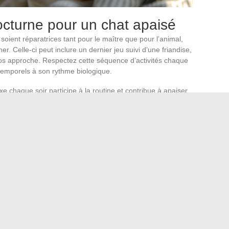
nocturne pour un chat apaisé
soient réparatrices tant pour le maître que pour l’animal,
. Celle-ci peut inclure un dernier jeu suivi d’une friandise,
pos approche. Respectez cette séquence d’activités chaque
 temporels à son rythme biologique.
xe chaque soir participe à la routine et contribue à apaiser
in, souligne l’efficacité d’un repas consistant avant la nuit
Effectivement, un chat rassasié sera moins enclin à réclamer
née, veillez à ce que le chat ait suffisamment d’exercice
rise un sommeil plus calme pendant la nuit. Si le chat
Une non-réaction évite de renforcer positivement le
Le chat comprendra progressivement que la nuit n’est pas