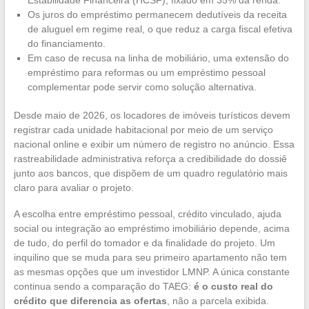
Estabilidade Financeira (HCSF), fixado em 35% da renda.
Os juros do empréstimo permanecem dedutíveis da receita
de aluguel em regime real, o que reduz a carga fiscal efetiva
do financiamento.
Em caso de recusa na linha de mobiliário, uma extensão do
empréstimo para reformas ou um empréstimo pessoal
complementar pode servir como solução alternativa.
Desde maio de 2026, os locadores de imóveis turísticos devem
registrar cada unidade habitacional por meio de um serviço
nacional online e exibir um número de registro no anúncio. Essa
rastreabilidade administrativa reforça a credibilidade do dossiê
junto aos bancos, que dispõem de um quadro regulatório mais
claro para avaliar o projeto.
A escolha entre empréstimo pessoal, crédito vinculado, ajuda
social ou integração ao empréstimo imobiliário depende, acima
de tudo, do perfil do tomador e da finalidade do projeto. Um
inquilino que se muda para seu primeiro apartamento não tem
as mesmas opções que um investidor LMNP. A única constante
continua sendo a comparação do TAEG:
é o custo real do
crédito que diferencia as ofertas
, não a parcela exibida.