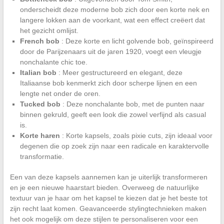
onderscheidt deze moderne bob zich door een korte nek en
langere lokken aan de voorkant, wat een effect creëert dat
het gezicht omlijst.
French bob
: Deze korte en licht golvende bob, geïnspireerd
door de Parijzenaars uit de jaren 1920, voegt een vleugje
nonchalante chic toe.
Italian bob
: Meer gestructureerd en elegant, deze
Italiaanse bob kenmerkt zich door scherpe lijnen en een
lengte net onder de oren.
Tucked bob
: Deze nonchalante bob, met de punten naar
binnen gekruld, geeft een look die zowel verfijnd als casual
is.
Korte haren
: Korte kapsels, zoals pixie cuts, zijn ideaal voor
degenen die op zoek zijn naar een radicale en karaktervolle
transformatie.
Een van deze kapsels aannemen kan je uiterlijk transformeren
en je een nieuwe haarstart bieden. Overweeg de natuurlijke
textuur van je haar om het kapsel te kiezen dat je het beste tot
zijn recht laat komen. Geavanceerde stylingtechnieken maken
het ook mogelijk om deze stijlen te personaliseren voor een