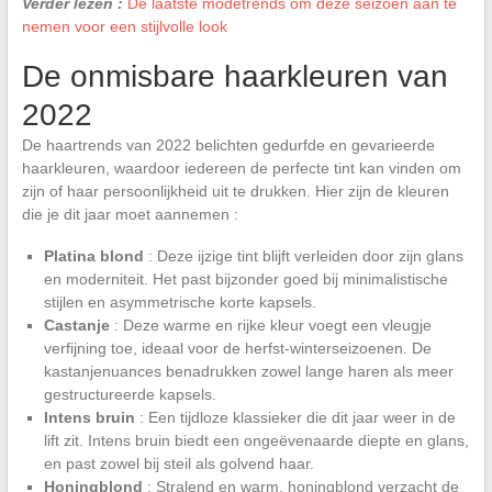
Verder lezen :
De laatste modetrends om deze seizoen aan te
nemen voor een stijlvolle look
De onmisbare haarkleuren van
2022
De haartrends van 2022 belichten gedurfde en gevarieerde
haarkleuren, waardoor iedereen de perfecte tint kan vinden om
zijn of haar persoonlijkheid uit te drukken. Hier zijn de kleuren
die je dit jaar moet aannemen :
Platina blond
: Deze ijzige tint blijft verleiden door zijn glans
en moderniteit. Het past bijzonder goed bij minimalistische
stijlen en asymmetrische korte kapsels.
Castanje
: Deze warme en rijke kleur voegt een vleugje
verfijning toe, ideaal voor de herfst-winterseizoenen. De
kastanjenuances benadrukken zowel lange haren als meer
gestructureerde kapsels.
Intens bruin
: Een tijdloze klassieker die dit jaar weer in de
lift zit. Intens bruin biedt een ongeëvenaarde diepte en glans,
en past zowel bij steil als golvend haar.
Honingblond
: Stralend en warm, honingblond verzacht de