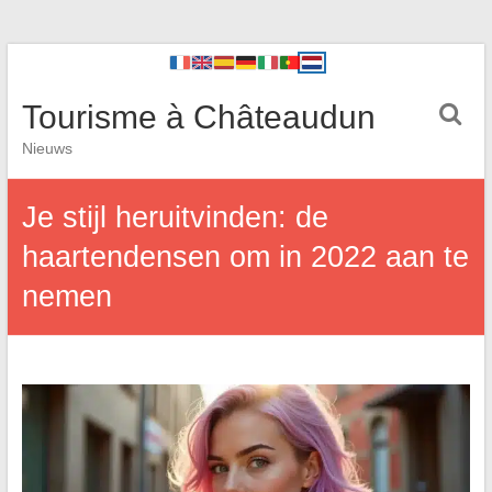
Tourisme à Châteaudun
Nieuws
Je stijl heruitvinden: de
haartendensen om in 2022 aan te
nemen