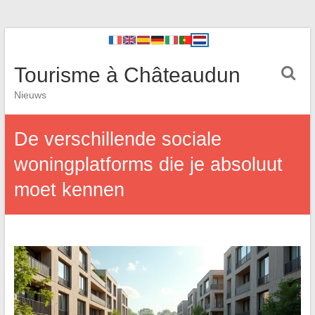
Tourisme à Châteaudun
Nieuws
De verschillende sociale
woningplatforms die je absoluut
moet kennen