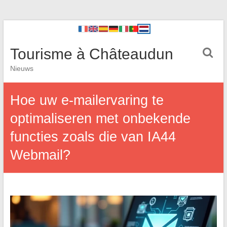
Tourisme à Châteaudun
Nieuws
Hoe uw e-mailervaring te
optimaliseren met onbekende
functies zoals die van IA44
Webmail?