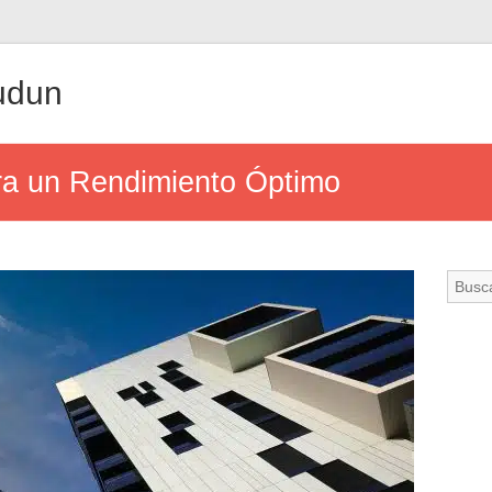
udun
ra un Rendimiento Óptimo