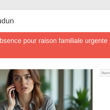
udun
sence pour raison familiale urgente