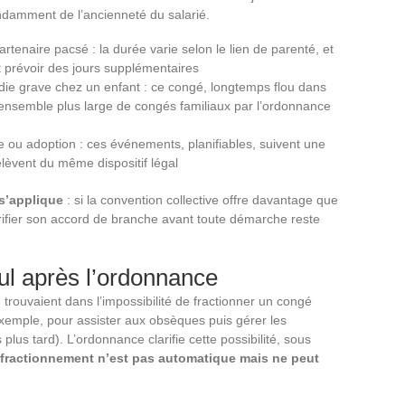
ndamment de l’ancienneté du salarié.
rtenaire pacsé : la durée varie selon le lien de parenté, et
ut prévoir des jours supplémentaires
ie grave chez un enfant : ce congé, longtemps flou dans
 ensemble plus large de congés familiaux par l’ordonnance
 ou adoption : ces événements, planifiables, suivent une
elèvent du même dispositif légal
 s’applique
: si la convention collective offre davantage que
Vérifier son accord de branche avant toute démarche reste
ul après l’ordonnance
 trouvaient dans l’impossibilité de fractionner un congé
xemple, pour assister aux obsèques puis gérer les
lus tard). L’ordonnance clarifie cette possibilité, sous
 fractionnement n’est pas automatique mais ne peut