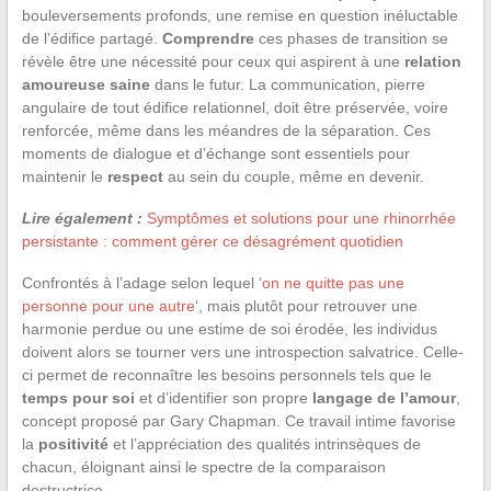
bouleversements profonds, une remise en question inéluctable
de l’édifice partagé.
Comprendre
ces phases de transition se
révèle être une nécessité pour ceux qui aspirent à une
relation
amoureuse saine
dans le futur. La communication, pierre
angulaire de tout édifice relationnel, doit être préservée, voire
renforcée, même dans les méandres de la séparation. Ces
moments de dialogue et d’échange sont essentiels pour
maintenir le
respect
au sein du couple, même en devenir.
Lire également :
Symptômes et solutions pour une rhinorrhée
persistante : comment gérer ce désagrément quotidien
Confrontés à l’adage selon lequel ‘
on ne quitte pas une
personne pour une autre
‘, mais plutôt pour retrouver une
harmonie perdue ou une estime de soi érodée, les individus
doivent alors se tourner vers une introspection salvatrice. Celle-
ci permet de reconnaître les besoins personnels tels que le
temps pour soi
et d’identifier son propre
langage de l’amour
,
concept proposé par Gary Chapman. Ce travail intime favorise
la
positivité
et l’appréciation des qualités intrinsèques de
chacun, éloignant ainsi le spectre de la comparaison
destructrice.