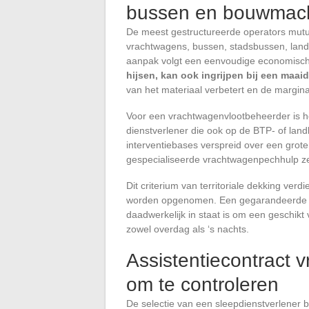
bussen en bouwmac
De meest gestructureerde operators mutu
vrachtwagens, bussen, stadsbussen, la
aanpak volgt een eenvoudige economisch
hijsen, kan ook ingrijpen bij een maa
van het materiaal verbetert en de marginal
Voor een vrachtwagenvlootbeheerder is he
dienstverlener die ook op de BTP- of la
interventiebases verspreid over een groter
gespecialiseerde vrachtwagenpechhulp z
Dit criterium van territoriale dekking verd
worden opgenomen. Een gegarandeerde res
daadwerkelijk in staat is om een geschikt
zowel overdag als ‘s nachts.
Assistentiecontract 
om te controleren
De selectie van een sleepdienstverlener be