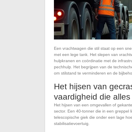
Een vrachtwagen die stil staat op een sn
met een lege tank. Het slepen van vrach
hulpkranen en coördinatie met de infrastr
pechhulp. Het begrijpen van de technische
om stilstand te verminderen en de bijbeh
Het hijsen van gecr
vaardigheid die alles
Het hijsen van een omgevallen of gekante
sector. Een 40-tonner die in een greppel 
telescopische giek die onder een lage ho
stabilisatievoertuig.