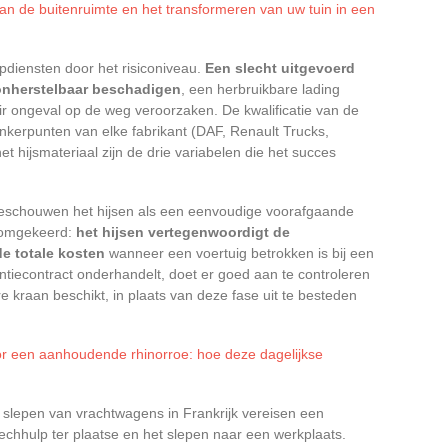
van de buitenruimte en het transformeren van uw tuin in een
epdiensten door het risiconiveau.
Een slecht uitgevoerd
 onherstelbaar beschadigen
, een herbruikbare lading
air ongeval op de weg veroorzaken. De kwalificatie van de
nkerpunten van elke fabrikant (DAF, Renault Trucks,
 hijsmateriaal zijn de drie variabelen die het succes
beschouwen het hijsen als een eenvoudige voorafgaande
et omgekeerd:
het hijsen vertegenwoordigt de
de totale kosten
wanneer een voertuig betrokken is bij een
ntiecontract onderhandelt, doet er goed aan te controleren
e kraan beschikt, in plaats van deze fase uit te besteden
 een aanhoudende rhinorroe: hoe deze dagelijkse
slepen van vrachtwagens in Frankrijk vereisen een
pechhulp ter plaatse en het slepen naar een werkplaats.