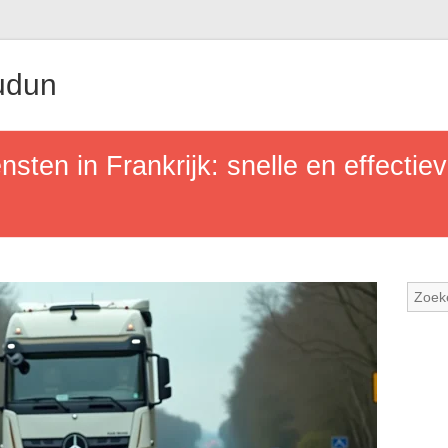
udun
sten in Frankrijk: snelle en effectie