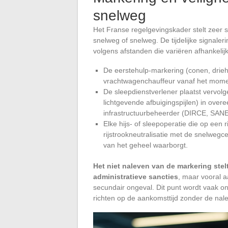
snelweg
Het Franse regelgevingskader stelt zeer s
snelweg of snelweg. De tijdelijke signaler
volgens afstanden die variëren afhankelij
De eerstehulp-markering (conen, drieh
vrachtwagenchauffeur vanaf het moment
De sleepdienstverlener plaatst vervolg
lichtgevende afbuigingspijlen) in ove
infrastructuurbeheerder (DIRCE, SANEF
Elke hijs- of sleepoperatie die op een 
rijstrookneutralisatie met de snelwegce
van het geheel waarborgt.
Het niet naleven van de markering stel
administratieve sancties
, maar vooral a
secundair ongeval. Dit punt wordt vaak ond
richten op de aankomsttijd zonder de nal