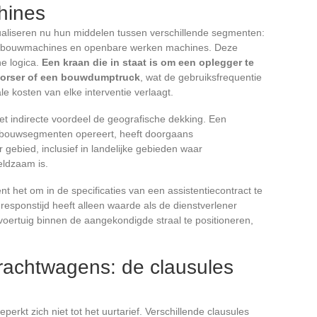
hines
aliseren nu hun middelen tussen verschillende segmenten:
ndbouwmachines en openbare werken machines. Deze
e logica.
Een kraan die in staat is om een oplegger te
idorser of een bouwdumptruck
, wat de gebruiksfrequentie
e kosten van elke interventie verlaagt.
t indirecte voordeel de geografische dekking. Een
ndbouwsegmenten opereert, heeft doorgaans
 gebied, inclusief in landelijke gebieden waar
eldzaam is.
ient het om in de specificaties van een assistentiecontract te
ponstijd heeft alleen waarde als de dienstverlener
 voertuig binnen de aangekondigde straal te positioneren,
vrachtwagens: de clausules
perkt zich niet tot het uurtarief. Verschillende clausules