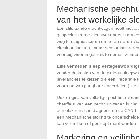
Mechanische pechhulp
van het werkelijke s
Een stilstaande vrachtwagen hoeft niet alt
gespecialiseerde dienstverleners is om een
weg te diagnosticeren en te repareren. A
circuit ontluchten, motor sensor kalibrere
voertuig weer in gebruik te nemen zonde
Elke vermeden sleep vertegenwoordigt
zonder de kosten van de plateau-sleepwag
leveranciers te kiezen die een “reparatie
voorraad van gangbare onderdelen (filter
Deze logica van volledige pechhulp veran
chauffeur van een pechhulpwagen is niet m
een elektronische diagnose op de CAN-bu
een mechanische storing te onderscheiden
kan vertrekken of gesleept moet worden.
Markering en veilighe