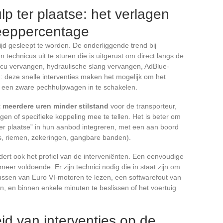
 ter plaatse: het verlagen
leeppercentage
ijd gesleept te worden. De onderliggende trend bij
 technicus uit te sturen die is uitgerust om direct langs de
ccu vervangen, hydraulische slang vervangen, AdBlue-
n: deze snelle interventies maken het mogelijk om het
r een zware pechhulpwagen in te schakelen.
 meerdere uren minder stilstand
voor de transporteur,
en of specifieke koppeling mee te tellen. Het is beter om
 ter plaatse” in hun aanbod integreren, met een aan boord
s, riemen, zekeringen, gangbare banden).
dert ook het profiel van de interveniënten. Een eenvoudige
eer voldoende. Er zijn technici nodig die in staat zijn om
ssen van Euro VI-motoren te lezen, een softwarefout van
, en binnen enkele minuten te beslissen of het voertuig
id van interventies op de