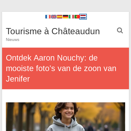
Tourisme à Châteaudun
Nieuws
Ontdek Aaron Nouchy: de
mooiste foto’s van de zoon van
Jenifer