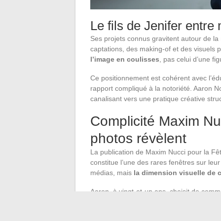
Le fils de Jenifer entr
Ses projets connus gravitent autour de la
captations, des making-of et des visuels 
l’image en coulisses
, pas celui d’une fi
Ce positionnement est cohérent avec l’édu
rapport compliqué à la notoriété. Aaron N
canalisant vers une pratique créative stru
Complicité Maxim Nuc
photos révèlent
La publication de Maxim Nucci pour la Fêt
constitue l’une des rares fenêtres sur leur
médias, mais
la dimension visuelle de 
Aaron, à vingt-et-un ans, choisit de comm
Ce mode d’expression visuel est cohérent
story, valide publiquement le langage que 