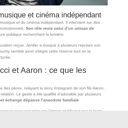
e musique et cinéma indépendant
 musique et du cinéma indépendant. Il intervient sur des
promotionnels.
Son rôle reste celui d’un artisan de
gure publique recherchant la lumière.
cation reçue. Jenifer a évoqué à plusieurs reprises son
ouchy semble avoir intégré cette réserve tout en la
cturée.
ci et Aaron : ce que les
e des pères, relayant la story Instagram de son fils Aaron,
 relation. Le geste a été qualifié d’adorable par plusieurs
cet échange dépasse l’anecdote familiale
.
uniquer avec son père par l’image plutôt que par le texte.
 avec son parcours. Maxim Nucci, en partageant cette
son fils a choisi comme terrain d’expression.