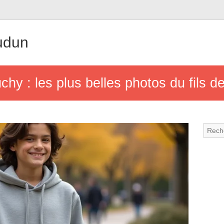
udun
y : les plus belles photos du fils de