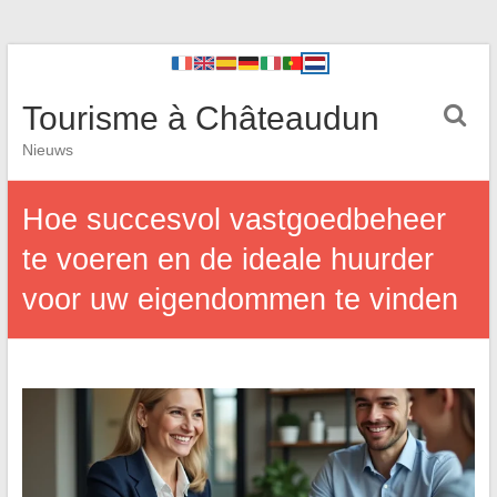
Tourisme à Châteaudun
Nieuws
Hoe succesvol vastgoedbeheer
te voeren en de ideale huurder
voor uw eigendommen te vinden