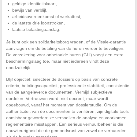
geldige identiteitskaart,
bewijs van verblijf,
arbeidsovereenkomst of werkattest,
de laatste drie loonstroken,
laatste belastingaanslag.
Je kunt ook een solidariteitsborg vragen, of de Visale-garantie
aanvragen om de betaling van de huren verder te beveiligen.
De verzekering voor onbetaalde huren (GLI) voegt een extra
beschermingslaag toe, maar niet iedereen vindt deze
noodzakelijk.
Blijf objectief: selecteer de dossiers op basis van concrete
criteria, betalingscapaciteit, professionele stabiliteit, consistentie
van de aangeleverde documenten. Vermijd subjectieve
oordelen. Vertrouwen wordt niet decreet, maar wordt
opgebouwd, vanaf het moment van dossierstudie. Om de
authenticiteit van de documenten te verifiëren, zijn digitale tools
onmisbaar geworden: ze versnellen de analyse en voorkomen
reglementaire misstappen. Een serieus verhuurbeheer is die
nauwkeurigheid die de gemoedsrust van zowel de verhuurder
als de huurder garandeert.