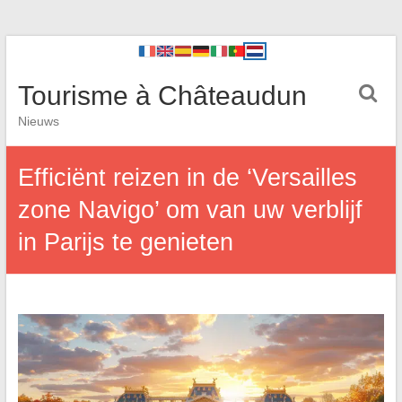
Tourisme à Châteaudun
Nieuws
Efficiënt reizen in de ‘Versailles
zone Navigo’ om van uw verblijf
in Parijs te genieten