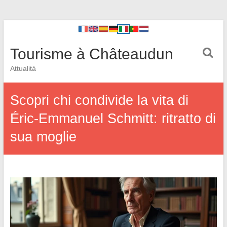
Tourisme à Châteaudun
Attualità
Scopri chi condivide la vita di
Éric-Emmanuel Schmitt: ritratto di
sua moglie