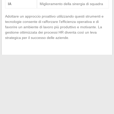
IA
Miglioramento della sinergia di squadra
Adottare un approccio proattivo utilizzando questi strumenti e
tecnologie consente di rafforzare l’efficienza operativa e di
favorire un ambiente di lavoro più produttivo e motivante. La
gestione ottimizzata dei processi HR diventa così un leva
strategica per il successo delle aziende.
←
I migliori metodi per accedere al tuo spazio digitale di
lavoro nelle istituzioni educative
Come muoversi efficacemente nella ‘zona Navigo di
Versailles’ per goderti il tuo soggiorno a Parigi
→
Search