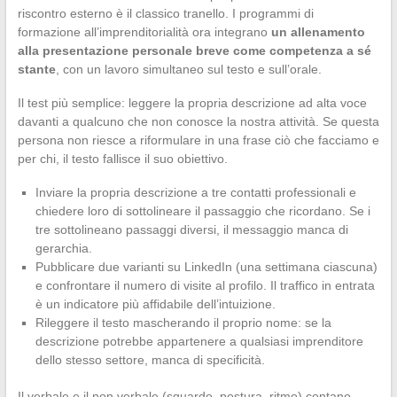
riscontro esterno è il classico tranello. I programmi di
formazione all’imprenditorialità ora integrano
un allenamento
alla presentazione personale breve come competenza a sé
stante
, con un lavoro simultaneo sul testo e sull’orale.
Il test più semplice: leggere la propria descrizione ad alta voce
davanti a qualcuno che non conosce la nostra attività. Se questa
persona non riesce a riformulare in una frase ciò che facciamo e
per chi, il testo fallisce il suo obiettivo.
Inviare la propria descrizione a tre contatti professionali e
chiedere loro di sottolineare il passaggio che ricordano. Se i
tre sottolineano passaggi diversi, il messaggio manca di
gerarchia.
Pubblicare due varianti su LinkedIn (una settimana ciascuna)
e confrontare il numero di visite al profilo. Il traffico in entrata
è un indicatore più affidabile dell’intuizione.
Rileggere il testo mascherando il proprio nome: se la
descrizione potrebbe appartenere a qualsiasi imprenditore
dello stesso settore, manca di specificità.
Il verbale e il non verbale (sguardo, postura, ritmo) contano