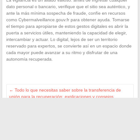
La vigilancia es un aliado valioso: antes de ingresar cualquier
dato personal o bancario, verifique que el sitio sea auténtico, y
ante la más mínima sospecha de fraude, confíe en recursos
como Cybermalveillance.gouv.fr para obtener ayuda. Tomarse
el tiempo para apropiarse de estos gestos digitales es abrir la
puerta a servicios útiles, manteniendo la capacidad de elegir,
intercambiar y actuar. Lo digital, lejos de ser un territorio
reservado para expertos, se convierte así en un espacio donde
cada mayor puede avanzar a su ritmo y disfrutar de una
autonomía recuperada.
←
Todo lo que necesitas saber sobre la transferencia de
unión para la recuperación: explicaciones y consejos
prácticos
Cómo tener éxito en la gestión de alquileres y encontrar al
inquilino ideal para tus propiedades
→
Buscar