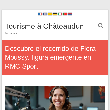
Tourisme à Châteaudun
Noticias
Descubre el recorrido de Flora
Moussy, figura emergente en
RMC Sport