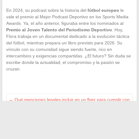
En 2024, su podcast sobre la historia del
fútbol europeo
le
vale el premio al Mejor Podcast Deportivo en los Sports Media
Awards. Ya, el año anterior, figuraba entre los nominados al
Premio al Joven Talento del Periodismo Deportivo
. Hoy,
Flora trabaja en un documental dedicado a la evolución táctica
del fútbol, mientras prepara un libro previsto para 2026. Su
vínculo con su comunidad sigue siendo fuerte, rico en
intercambios y exigencias compartidas. ¿El futuro? Sin duda se
escribe donde la actualidad, el compromiso y la pasión se
cruzan.
←
Qué menciones legales incluir en un flyer para cumplir con
la ley?
Cómo presentar fácilmente su solicitud en línea en eCandidat
Avignon
→