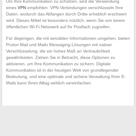
Um Ihre Kommunikation zu schützen, wird die Verwendung
eines
VPN
empfohlen. VPN-Verbindungen verschlüsseln Ihre
Daten, wodurch das Abfangen durch Dritte erheblich erschwert
wird. Dieses Mittel ist besonders nützlich, wenn Sie von einem
öffentlichen Wi-Fi-Netzwerk auf Ihr Postfach zugreifen.
Für diejenigen, die mit sensiblen Informationen umgehen, bieten
Proton Mail und Mailo Messaging-Lösungen mit nativer
Verschlüsselung, die ein hohes Maß an Vertraulichkeit
gewährleisten. Ziehen Sie in Betracht, diese Optionen zu
aktivieren, um Ihre Kommunikation zu sichern. Digitale
Kommunikation ist in der heutigen Welt von grundlegender
Bedeutung, und eine optimale und sichere Verwaltung Ihrer E-
Mails kann Ihren Alltag wirklich vereinfachen.
←
Wie Sie Ihr E-Mail-Erlebnis mit unbekannten Funktionen
wie denen von IA44 Webmail optimieren können
Tropische Flucht: Die Magie einer Kreuzfahrt in der Karibik
→