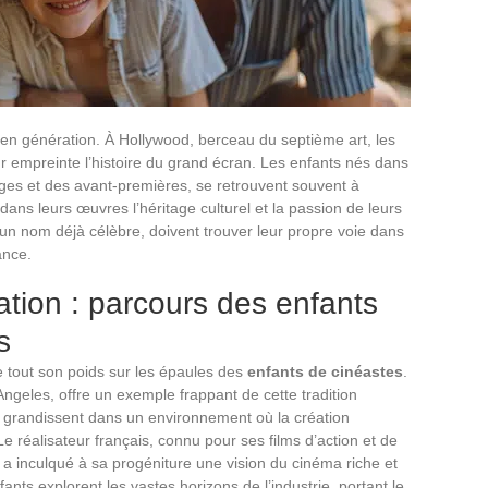
 en génération. À Hollywood, berceau du septième art, les
r empreinte l’histoire du grand écran. Les enfants nés dans
ages et des avant-premières, se retrouvent souvent à
 dans leurs œuvres l’héritage culturel et la passion de leurs
d’un nom déjà célèbre, doivent trouver leur propre voie dans
ance.
éation : parcours des enfants
s
 tout son poids sur les épaules des
enfants de cinéastes
.
ngeles, offre un exemple frappant de cette tradition
 grandissent dans un environnement où la création
e réalisateur français, connu pour ses films d’action et de
y’, a inculqué à sa progéniture une vision du cinéma riche et
nts explorent les vastes horizons de l’industrie, portant le