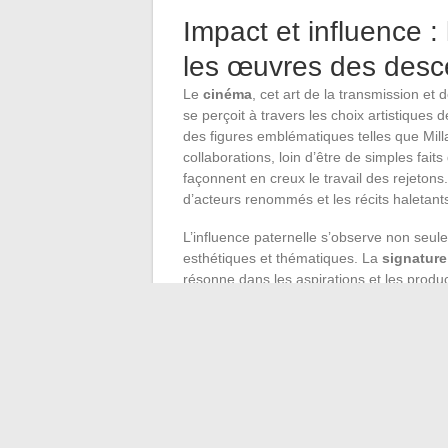
Impact et influence 
les œuvres des des
Le
cinéma
, cet art de la transmission et 
se perçoit à travers les choix artistiques
des figures emblématiques telles que Mill
collaborations, loin d’être de simples fait
façonnent en creux le travail des rejeton
d’acteurs renommés et les récits haletants
L’influence paternelle s’observe non seul
esthétiques et thématiques. La
signatur
résonne dans les aspirations et les produ
influence se traduit par une attirance vers
créative souhaitant explorer de nouveaux
l’impact familial : un mélange d’admiration,
Décrypter cette influence requiert un reg
certaines thématiques, la récurrence de mot
acteurs, tous ces éléments sont autant d’
Pourtant, loin de se réduire à des copies