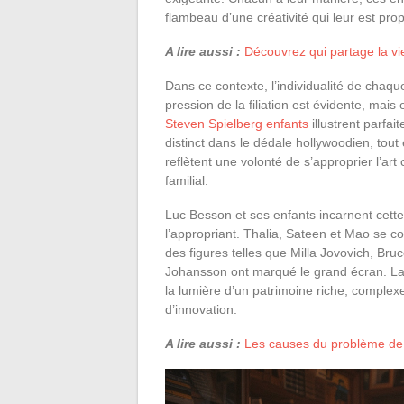
flambeau d’une créativité qui leur est prop
A lire aussi :
Découvrez qui partage la vi
Dans ce contexte, l’individualité de chaqu
pression de la filiation est évidente, mai
Steven Spielberg enfants
illustrent parfa
distinct dans le dédale hollywoodien, tout
reflètent une volonté de s’approprier l’ar
familial.
Luc Besson et ses enfants incarnent cett
l’appropriant. Thalia, Sateen et Mao se co
des figures telles que Milla Jovovich, Bru
Johansson ont marqué le grand écran. La r
la lumière d’un patrimoine riche, complex
d’innovation.
A lire aussi :
Les causes du problème de c