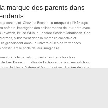
: la marque des parents dans
cendants
de la continuité. Chez les Besson, la
marque de l’héritage
 des enfants, imprégnés des collaborations de leur père avec
a Jovovich, Bruce Willis, ou encore Scarlett Johansson. Ces
s d’armes, s’inscrivent dans la mémoire collective et
s. Ils grandissent dans un univers où les performances
 constituent le socle de leur imaginaire.
ement dans la narration, mais aussi dans les choix
e de Luc Besson
, maître de l’action et de la science-fiction,
ctions de Thalia, Sateen et Mao. La
réverbération
de cette
 des genres similaires ou, à l’inverse, par une réaction
 horizons. De tels parcours témoignent de la complexité de
 de respect et d’un désir d’affirmation individuelle.
ard attentif sur les œuvres des descendants. La présence de
ifs ou de styles narratifs, la manière de diriger les
indices de la
permanence d’un legs cinématographique
.
 conformes, les créations des enfants Besson s’approprient