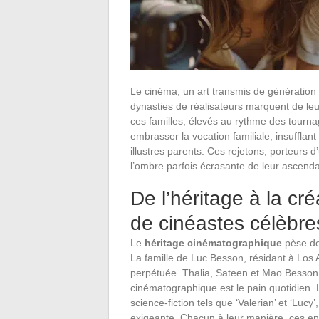
Le cinéma, un art transmis de génération
dynasties de réalisateurs marquent de leu
ces familles, élevés au rythme des tourn
embrasser la vocation familiale, insufflant
illustres parents. Ces rejetons, porteurs 
l’ombre parfois écrasante de leur ascend
De l’héritage à la cr
de cinéastes célèbre
Le
héritage cinématographique
pèse de
La famille de Luc Besson, résidant à Los A
perpétuée. Thalia, Sateen et Mao Besson
cinématographique est le pain quotidien. L
science-fiction tels que ‘Valerian’ et ‘Luc
exigeante. Chacun à leur manière, ces enfa