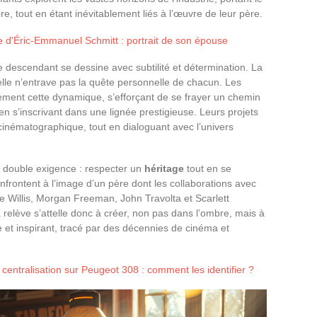
re, tout en étant inévitablement liés à l’œuvre de leur père.
e d'Éric-Emmanuel Schmitt : portrait de son épouse
e descendant se dessine avec subtilité et détermination. La
s elle n’entrave pas la quête personnelle de chacun. Les
itement cette dynamique, s’efforçant de se frayer un chemin
 en s’inscrivant dans une lignée prestigieuse. Leurs projets
t cinématographique, tout en dialoguant avec l’univers
e double exigence : respecter un
héritage
tout en se
nfrontent à l’image d’un père dont les collaborations avec
ce Willis, Morgan Freeman, John Travolta et Scarlett
elève s’attelle donc à créer, non pas dans l’ombre, mais à
e et inspirant, tracé par des décennies de cinéma et
entralisation sur Peugeot 308 : comment les identifier ?