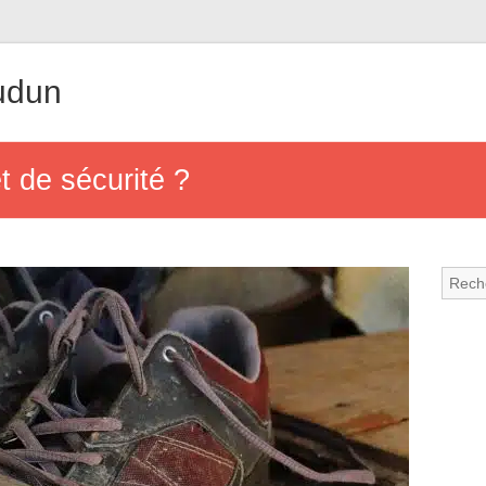
udun
 de sécurité ?