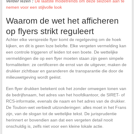
Verder lezen :
De laatste modetrends om deze seizoen aan te
nemen voor een stijlvolle look
Waarom de wet het afficheren
op flyers strikt reguleert
Achter elke verspreide flyer komt de regelgeving om de hoek
kijken, en dit is geen loze belofte. Elke vergeten vermelding kan
een controle triggeren of leiden tot een boete. De wettelijke
vermeldingen die op een flyer moeten staan zijn geen simpele
formaliteiten: ze certificeren de ernst van de uitgever, maken de
drukker zichtbaar en garanderen de transparantie die door de
milieuwetgeving wordt geëist.
Een flyer drukken betekent ook het zonder omwegen tonen van
de bedrijfsnaam, het adres van het hoofdkantoor, de SIRET- of
RCS-informatie, evenals de naam en het adres van de drukker.
De Toubon-wet verbiedt uitzonderingen: alles moet in het Frans
zijn, van de slogan tot de wettelijke tekst. De jurisprudentie
herinnert er bovendien aan dat een vergeten detail nooit
onschuldig is, zelfs niet voor een kleine lokale actie.