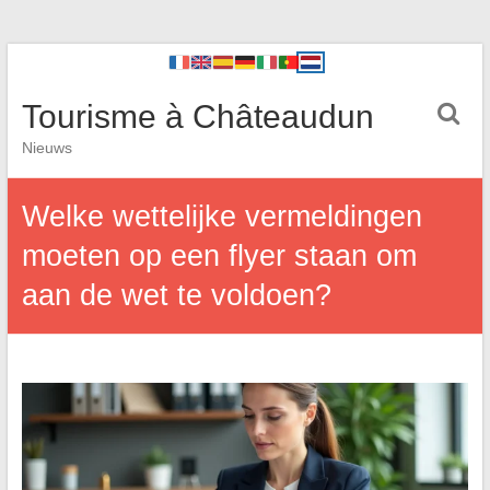
Tourisme à Châteaudun
Nieuws
Welke wettelijke vermeldingen
moeten op een flyer staan om
aan de wet te voldoen?