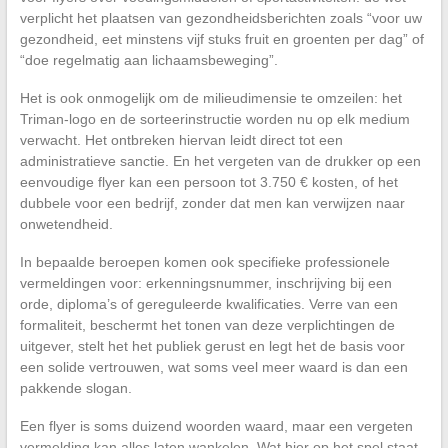
verplicht het plaatsen van gezondheidsberichten zoals “voor uw
gezondheid, eet minstens vijf stuks fruit en groenten per dag” of
“doe regelmatig aan lichaamsbeweging”.
Het is ook onmogelijk om de milieudimensie te omzeilen: het
Triman-logo en de sorteerinstructie worden nu op elk medium
verwacht. Het ontbreken hiervan leidt direct tot een
administratieve sanctie. En het vergeten van de drukker op een
eenvoudige flyer kan een persoon tot 3.750 € kosten, of het
dubbele voor een bedrijf, zonder dat men kan verwijzen naar
onwetendheid.
In bepaalde beroepen komen ook specifieke professionele
vermeldingen voor: erkenningsnummer, inschrijving bij een
orde, diploma’s of gereguleerde kwalificaties. Verre van een
formaliteit, beschermt het tonen van deze verplichtingen de
uitgever, stelt het het publiek gerust en legt het de basis voor
een solide vertrouwen, wat soms veel meer waard is dan een
pakkende slogan.
Een flyer is soms duizend woorden waard, maar een vergeten
vermelding kan alles laten wankelen. Wat hier op het spel staat,