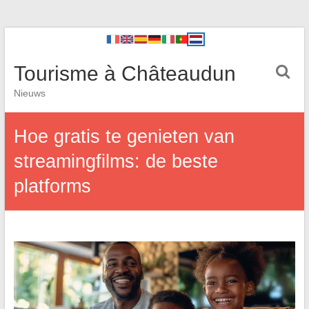
Tourisme à Châteaudun
Nieuws
Hoe gratis te genieten van
streamingfilms: de beste
platforms