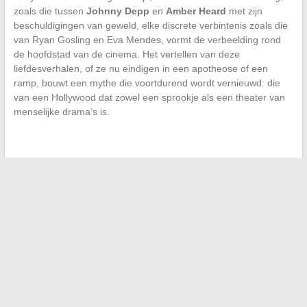
zoals die tussen
Johnny Depp
en
Amber Heard
met zijn
beschuldigingen van geweld, elke discrete verbintenis zoals die
van Ryan Gosling en Eva Mendes, vormt de verbeelding rond
de hoofdstad van de cinema. Het vertellen van deze
liefdesverhalen, of ze nu eindigen in een apotheose of een
ramp, bouwt een mythe die voortdurend wordt vernieuwd: die
van een Hollywood dat zowel een sprookje als een theater van
menselijke drama’s is.
←
Verandering van koers voor streamingwebsites: het
voorbeeld van Zone-Annuaire
Ontmoetingen tussen mannen: de beste online platforms om
de liefde te vinden
→
Zoeken