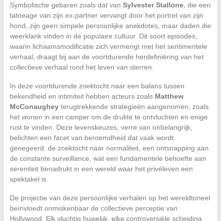
Symbolische gebaren zoals dat van
Sylvester Stallone
, die een
tatoeage van zijn ex-partner vervangt door het portret van zijn
hond, zijn geen simpele persoonlijke anekdotes, maar daden die
weerklank vinden in de populaire cultuur. Dit soort episodes,
waarin lichaamsmodificatie zich vermengt met het sentimentele
verhaal, draagt bij aan de voortdurende herdefiniëring van het
collectieve verhaal rond het leven van sterren.
In deze voortdurende zoektocht naar een balans tussen
bekendheid en intimiteit hebben acteurs zoals
Matthew
McConaughey
terugtrekkende strategieën aangenomen, zoals
het wonen in een camper om de drukte te ontvluchten en enige
rust te vinden. Deze levenskeuzes, verre van onbelangrijk,
belichten een facet van beroemdheid dat vaak wordt
genegeerd: de zoektocht naar normaliteit, een ontsnapping aan
de constante surveillance, wat een fundamentele behoefte aan
sereniteit benadrukt in een wereld waar het privéleven een
spektakel is.
De projectie van deze persoonlijke verhalen op het wereldtoneel
beïnvloedt onmiskenbaar de collectieve perceptie van
Hollywood. Elk vluchtig huwelijk, elke controversiële scheiding,