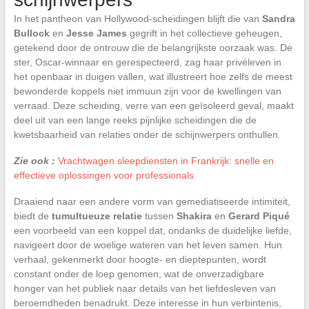
In het pantheon van Hollywood-scheidingen blijft die van
Sandra
Bullock
en
Jesse James
gegrift in het collectieve geheugen,
getekend door de ontrouw die de belangrijkste oorzaak was. De
ster, Oscar-winnaar en gerespecteerd, zag haar privéleven in
het openbaar in duigen vallen, wat illustreert hoe zelfs de meest
bewonderde koppels niet immuun zijn voor de kwellingen van
verraad. Deze scheiding, verre van een geïsoleerd geval, maakt
deel uit van een lange reeks pijnlijke scheidingen die de
kwetsbaarheid van relaties onder de schijnwerpers onthullen.
Zie ook :
Vrachtwagen sleepdiensten in Frankrijk: snelle en
effectieve oplossingen voor professionals
Draaiend naar een andere vorm van gemediatiseerde intimiteit,
biedt de
tumultueuze relatie
tussen
Shakira
en
Gerard Piqué
een voorbeeld van een koppel dat, ondanks de duidelijke liefde,
navigeert door de woelige wateren van het leven samen. Hun
verhaal, gekenmerkt door hoogte- en dieptepunten, wordt
constant onder de loep genomen, wat de onverzadigbare
honger van het publiek naar details van het liefdesleven van
beroemdheden benadrukt. Deze interesse in hun verbintenis,