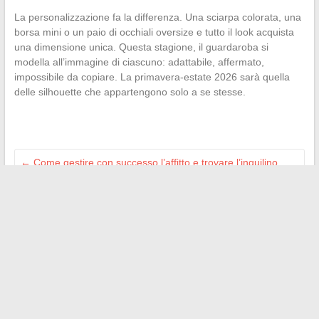
La personalizzazione fa la differenza. Una sciarpa colorata, una
borsa mini o un paio di occhiali oversize e tutto il look acquista
una dimensione unica. Questa stagione, il guardaroba si
modella all’immagine di ciascuno: adattabile, affermato,
impossibile da copiare. La primavera-estate 2026 sarà quella
delle silhouette che appartengono solo a se stesse.
←
Come gestire con successo l’affitto e trovare l’inquilino
ideale per i vostri beni
Come investire intelligentemente per generare reddito e
cogliere le giuste opportunità
→
Search