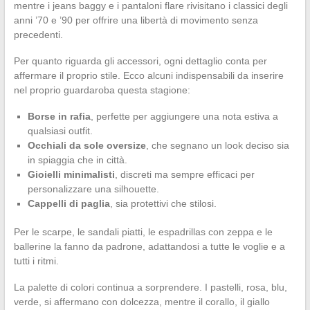
mentre i jeans baggy e i pantaloni flare rivisitano i classici degli
anni ’70 e ’90 per offrire una libertà di movimento senza
precedenti.
Per quanto riguarda gli accessori, ogni dettaglio conta per
affermare il proprio stile. Ecco alcuni indispensabili da inserire
nel proprio guardaroba questa stagione:
Borse in rafia
, perfette per aggiungere una nota estiva a
qualsiasi outfit.
Occhiali da sole oversize
, che segnano un look deciso sia
in spiaggia che in città.
Gioielli minimalisti
, discreti ma sempre efficaci per
personalizzare una silhouette.
Cappelli di paglia
, sia protettivi che stilosi.
Per le scarpe, le sandali piatti, le espadrillas con zeppa e le
ballerine la fanno da padrone, adattandosi a tutte le voglie e a
tutti i ritmi.
La palette di colori continua a sorprendere. I pastelli, rosa, blu,
verde, si affermano con dolcezza, mentre il corallo, il giallo