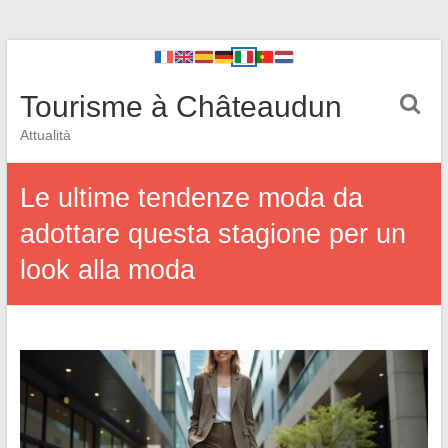
Tourisme à Châteaudun
Attualità
Le ultime tendenze moda da
adottare questa stagione per un
look alla moda