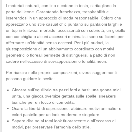
I materiali naturali, con lino e cotone in testa, si ritagliano la
parte del leone. Garantendo freschezza, traspirabilità e
inserendosi in un approccio di moda responsabile. Coloro che
apprezzano uno stile casual chic puntano su pantaloni larghi e
un top in knitwear morbido, accessoriati con sobrietà; un gioiello
con conchiglia o alcuni accessori minimalisti sono sufficienti per
affermare un’identità senza eccessi. Per i più audaci, la
giustapposizione di un abbinamento coordinato con motivi
geometrici o floreali permette di distinguersi, a patto di non
cadere nell’eccesso di sovrapposizioni o tonalità neon.
Per riuscire nelle proprie composizioni, diversi suggerimenti
possono guidare le scelte:
Giocare sull’equilibrio tra pezzi forti e basi: una gonna midi
unita, una giacca oversize gettata sulle spalle, sneakers
bianche per un tocco di comodità.
Osare la libertà di espressione: abbinare motivi animalier e
colori pastello per un look moderno e singolare.
Sapere dire no al total look fluorescente o all’eccesso di
motivi, per preservare l’armonia dello stile.