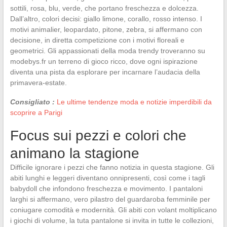
sottili, rosa, blu, verde, che portano freschezza e dolcezza.
Dall’altro, colori decisi: giallo limone, corallo, rosso intenso. I
motivi animalier, leopardato, pitone, zebra, si affermano con
decisione, in diretta competizione con i motivi floreali e
geometrici. Gli appassionati della moda trendy troveranno su
modebys.fr un terreno di gioco ricco, dove ogni ispirazione
diventa una pista da esplorare per incarnare l’audacia della
primavera-estate.
Consigliato :
Le ultime tendenze moda e notizie imperdibili da
scoprire a Parigi
Focus sui pezzi e colori che
animano la stagione
Difficile ignorare i pezzi che fanno notizia in questa stagione. Gli
abiti lunghi e leggeri diventano onnipresenti, così come i tagli
babydoll che infondono freschezza e movimento. I pantaloni
larghi si affermano, vero pilastro del guardaroba femminile per
coniugare comodità e modernità. Gli abiti con volant moltiplicano
i giochi di volume, la tuta pantalone si invita in tutte le collezioni,