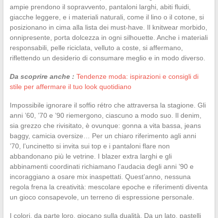
ampie prendono il sopravvento, pantaloni larghi, abiti fluidi,
giacche leggere, e i materiali naturali, come il lino o il cotone, si
posizionano in cima alla lista dei must-have. Il knitwear morbido,
onnipresente, porta dolcezza in ogni silhouette. Anche i materiali
responsabili, pelle riciclata, velluto a coste, si affermano,
riflettendo un desiderio di consumare meglio e in modo diverso.
Da scoprire anche :
Tendenze moda: ispirazioni e consigli di
stile per affermare il tuo look quotidiano
Impossibile ignorare il soffio rétro che attraversa la stagione. Gli
anni ’60, ’70 e ’90 riemergono, ciascuno a modo suo. Il denim,
sia grezzo che rivisitato, è ovunque: gonna a vita bassa, jeans
baggy, camicia oversize… Per un chiaro riferimento agli anni
’70, l’uncinetto si invita sui top e i pantaloni flare non
abbandonano più le vetrine. I blazer extra larghi e gli
abbinamenti coordinati richiamano l’audacia degli anni ’90 e
incoraggiano a osare mix inaspettati. Quest’anno, nessuna
regola frena la creatività: mescolare epoche e riferimenti diventa
un gioco consapevole, un terreno di espressione personale.
I colori, da parte loro, giocano sulla dualità. Da un lato, pastelli