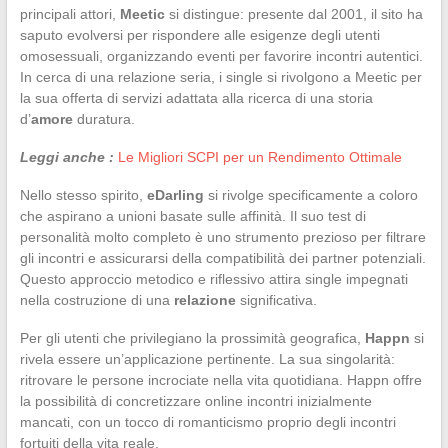
principali attori,
Meetic
si distingue: presente dal 2001, il sito ha
saputo evolversi per rispondere alle esigenze degli utenti
omosessuali, organizzando eventi per favorire incontri autentici.
In cerca di una relazione seria, i single si rivolgono a Meetic per
la sua offerta di servizi adattata alla ricerca di una storia
d’
amore
duratura.
Leggi anche :
Le Migliori SCPI per un Rendimento Ottimale
Nello stesso spirito,
eDarling
si rivolge specificamente a coloro
che aspirano a unioni basate sulle affinità. Il suo test di
personalità molto completo è uno strumento prezioso per filtrare
gli incontri e assicurarsi della compatibilità dei partner potenziali.
Questo approccio metodico e riflessivo attira single impegnati
nella costruzione di una
relazione
significativa.
Per gli utenti che privilegiano la prossimità geografica,
Happn
si
rivela essere un’applicazione pertinente. La sua singolarità:
ritrovare le persone incrociate nella vita quotidiana. Happn offre
la possibilità di concretizzare online incontri inizialmente
mancati, con un tocco di romanticismo proprio degli incontri
fortuiti della vita reale.