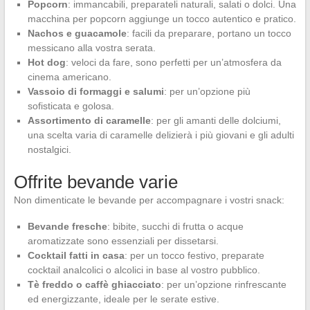
Popcorn
: immancabili, preparateli naturali, salati o dolci. Una
macchina per popcorn aggiunge un tocco autentico e pratico.
Nachos e guacamole
: facili da preparare, portano un tocco
messicano alla vostra serata.
Hot dog
: veloci da fare, sono perfetti per un’atmosfera da
cinema americano.
Vassoio di formaggi e salumi
: per un’opzione più
sofisticata e golosa.
Assortimento di caramelle
: per gli amanti delle dolciumi,
una scelta varia di caramelle delizierà i più giovani e gli adulti
nostalgici.
Offrite bevande varie
Non dimenticate le bevande per accompagnare i vostri snack:
Bevande fresche
: bibite, succhi di frutta o acque
aromatizzate sono essenziali per dissetarsi.
Cocktail fatti in casa
: per un tocco festivo, preparate
cocktail analcolici o alcolici in base al vostro pubblico.
Tè freddo o caffè ghiacciato
: per un’opzione rinfrescante
ed energizzante, ideale per le serate estive.