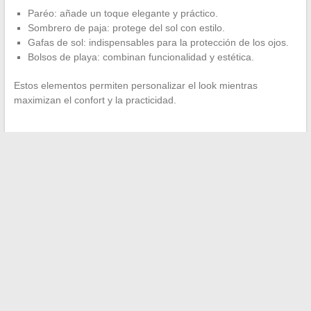
Paréo: añade un toque elegante y práctico.
Sombrero de paja: protege del sol con estilo.
Gafas de sol: indispensables para la protección de los ojos.
Bolsos de playa: combinan funcionalidad y estética.
Estos elementos permiten personalizar el look mientras
maximizan el confort y la practicidad.
←
Cómo moverse de manera eficiente en la ‘zona Navigo de
Versalles’ para disfrutar de su estancia en París
Cómo aprovechar al máximo tus noches de cine en casa
→
Buscar