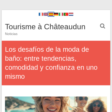
Tourisme à Châteaudun
Noticias
Los desafíos de la moda de
baño: entre tendencias,
comodidad y confianza en uno
mismo